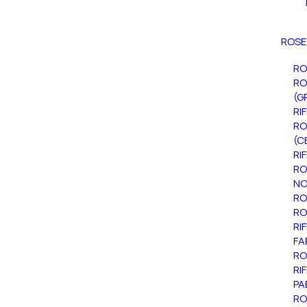
ROSE
RO
RO
(G
RI
RO
(C
RI
RO
NO
RO
RO
RI
FA
RO
RI
PA
RO