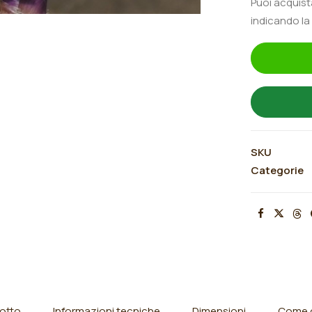
Puoi acquis
indicando la
SKU
Categorie
otto
Informazioni tecniche
Dimensioni
Come o