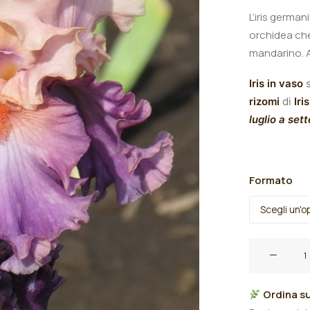
L’iris germa
orchidea che
mandarino.
Iris in vaso
s
rizomi
di
Iris
luglio a set
Formato
Iris
germanica
"Photogenic
Ordina su
quantità