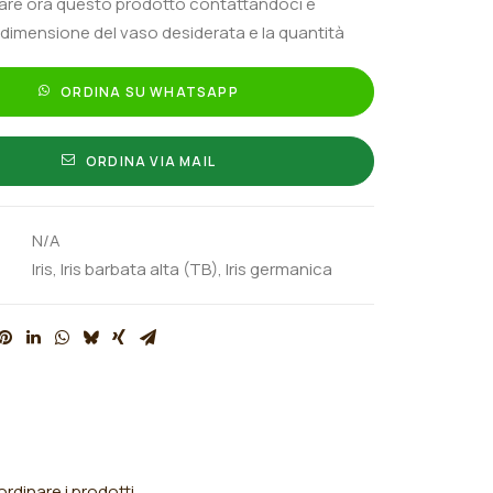
tare ora questo prodotto contattandoci e
 dimensione del vaso desiderata e la quantità
ORDINA SU WHATSAPP
ORDINA VIA MAIL
N/A
Iris
,
Iris barbata alta (TB)
,
Iris germanica
rdinare i prodotti