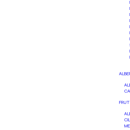
ALBE
AL
C
FRUT
AL
CIL
ME