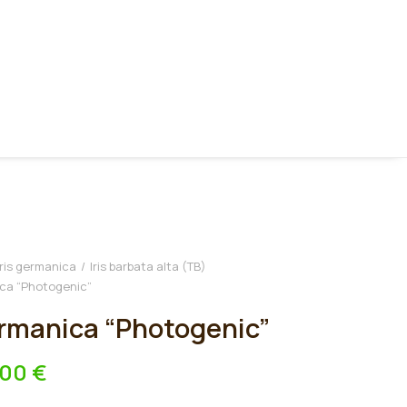
Iris germanica
Iris barbata alta (TB)
ica “Photogenic”
ermanica “Photogenic”
,00
€