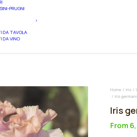
RI
SINI-PRUGNI
TI DA TAVOLA
TI DA VINO
Home
Iris
Iris german
Iris g
From
6