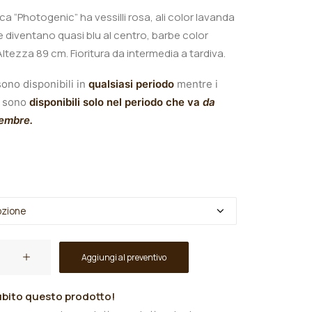
nica “Photogenic
” ha vessilli rosa, ali color lavanda
 diventano quasi blu al centro, barbe color
A
ltezza 89 cm.
Fioritura da intermedia a tardiva.
ono disponibili in
qualsiasi periodo
mentre i
sono
disponibili solo nel periodo che va
da
tembre.
Aggiungi al preventivo
"
bito questo prodotto!