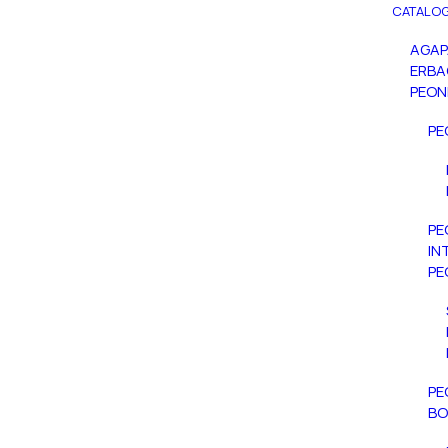
CATALOG
AGA
ERBA
PEON
PE
PE
IN
PE
PE
BO