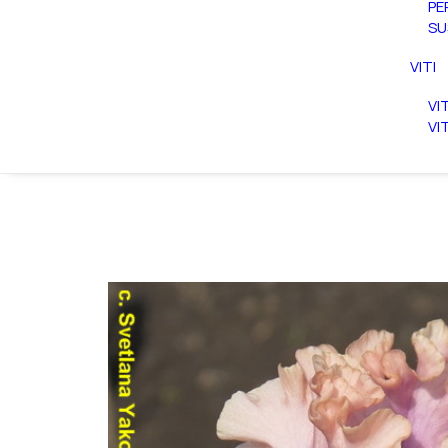
PE
SU
VITI
VI
VI