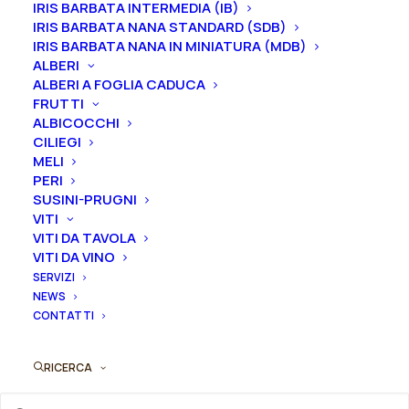
IRIS BARBATA INTERMEDIA (IB)
mentre i
rizomi
di
Iris
sono
disponibili solo nel
IRIS BARBATA NANA STANDARD (SDB)
periodo che va
da luglio a settembre.
IRIS BARBATA NANA IN MINIATURA (MDB)
ALBERI
ALBERI A FOGLIA CADUCA
FRUTTI
Formato
ALBICOCCHI
CILIEGI
MELI
PERI
Iris
SUSINI-PRUGNI
Aggiungi al preventivo
VITI
germanica
VITI DA TAVOLA
"Premier
VITI DA VINO
Ordina subito questo prodotto!
Cru"
SERVIZI
Puoi acquistare ora questo prodotto contattandoci e
quantità
NEWS
indicando la dimensione del vaso desiderata e la
CONTATTI
quantità
RICERCA
ORDINA SU WHATSAPP