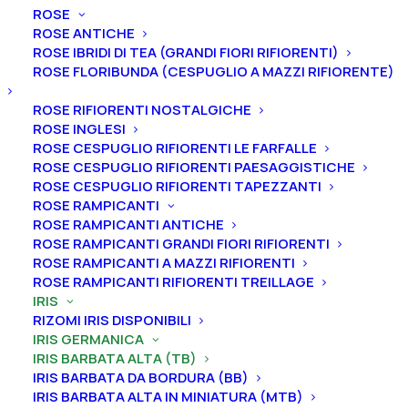
ROSE
ROSE ANTICHE
ROSE IBRIDI DI TEA (GRANDI FIORI RIFIORENTI)
ROSE FLORIBUNDA (CESPUGLIO A MAZZI RIFIORENTE)
ROSE RIFIORENTI NOSTALGICHE
Home
Iris
Iris germanica
Iris barbata alta (TB)
ROSE INGLESI
Iris germanica “Premier Cru”
ROSE CESPUGLIO RIFIORENTI LE FARFALLE
Iris germanica “Premier
ROSE CESPUGLIO RIFIORENTI PAESAGGISTICHE
ROSE CESPUGLIO RIFIORENTI TAPEZZANTI
Cru”
ROSE RAMPICANTI
ROSE RAMPICANTI ANTICHE
From
6,00
€
ROSE RAMPICANTI GRANDI FIORI RIFIORENTI
ROSE RAMPICANTI A MAZZI RIFIORENTI
ROSE RAMPICANTI RIFIORENTI TREILLAGE
IRIS
L’iris germanica “Premier Cru
” ha vessilli rosso
RIZOMI IRIS DISPONIBILI
barbabietola, ali rosso-neri, barbe rosse.
A
ltezza 75
IRIS GERMANICA
cm.
Fioritura intermedia.
IRIS BARBATA ALTA (TB)
IRIS BARBATA DA BORDURA (BB)
Iris in vaso
sono disponibili in
qualsiasi periodo
IRIS BARBATA ALTA IN MINIATURA (MTB)