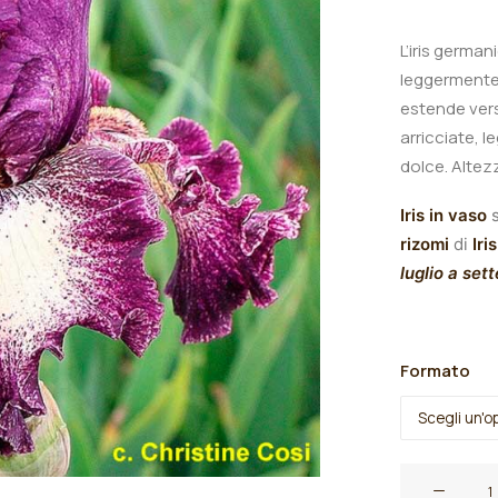
L’iris german
leggermente 
estende vers
arricciate, 
dolce.
A
ltez
Iris in vaso
s
rizomi
di
Iris
luglio a set
Formato
Iris