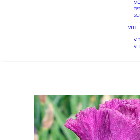
ME
PE
SU
VITI
VI
VI