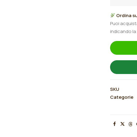
germanica
"Pretty
Ordina su
Edgy"
Puoi acquis
quantità
indicando la
SKU
Categorie