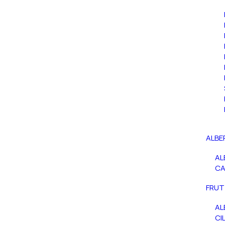
ALBE
AL
C
FRUT
AL
CIL