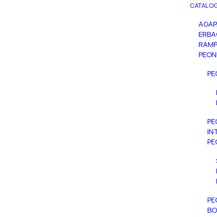
CATALOG
AGA
ERBA
RAMP
PEON
PE
PE
IN
PE
PE
BO