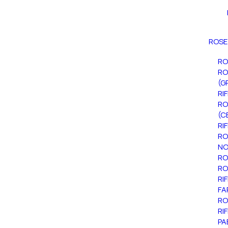
ROSE
RO
RO
(G
RI
RO
(C
RI
RO
NO
RO
RO
RI
FA
RO
RI
PA