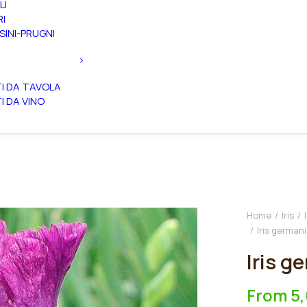
LI
RI
SINI-PRUGNI
TI DA TAVOLA
TI DA VINO
Home
Iris
Iris german
Iris g
From
5