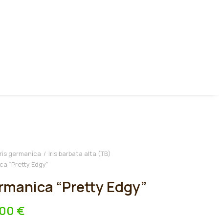
Iris germanica
Iris barbata alta (TB)
ica “Pretty Edgy”
ermanica “Pretty Edgy”
,00
€