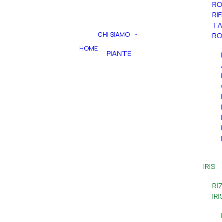
RO
RI
TA
CHI SIAMO
RO
HOME
PIANTE
IRIS
RI
IR