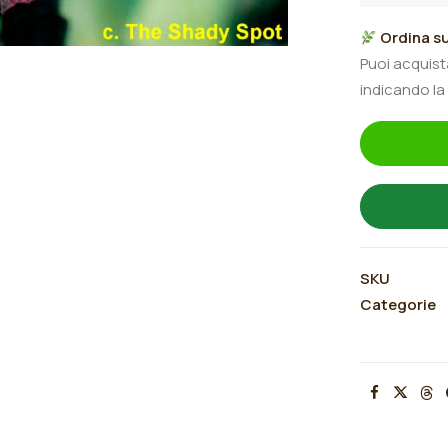
"Psychic
Ordina su
Reader"
Puoi acquis
quantità
indicando la
SKU
Categorie