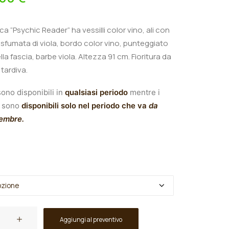
nica “Psychic Reader
” ha vessilli color vino, ali con
sfumata di viola, bordo color vino, punteggiato
ella fascia, barbe viola.
A
ltezza 91 cm.
Fioritura da
tardiva.
ono disponibili in
qualsiasi periodo
mentre i
sono
disponibili solo nel periodo che va
da
tembre.
Aggiungi al preventivo