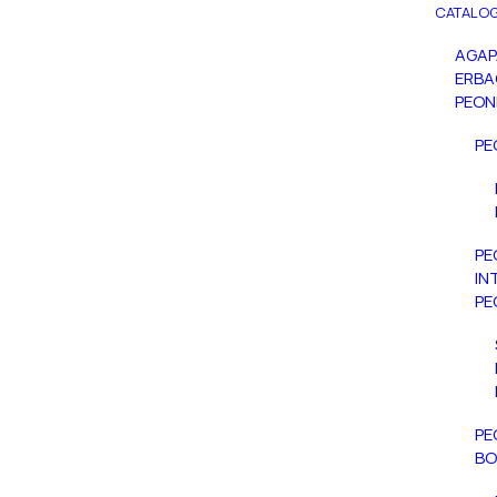
CATALOG
AGA
ERBA
PEON
PE
PE
IN
PE
PE
BO