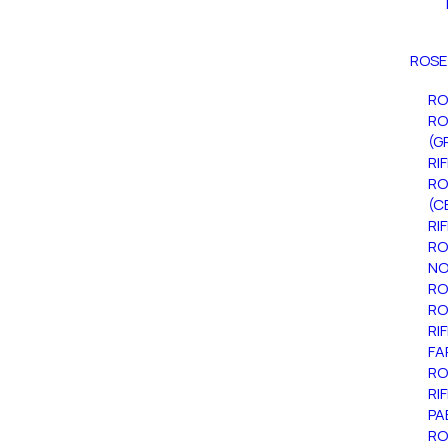
ROSE
RO
RO
(G
RI
RO
(C
RI
RO
NO
RO
RO
RI
FA
RO
RI
PA
RO