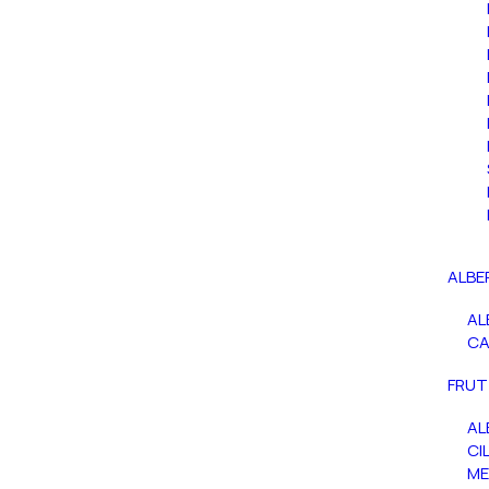
ALBE
AL
C
FRUT
AL
CIL
ME