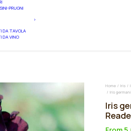
RI
SINI-PRUGNI
TI DA TAVOLA
TI DA VINO
Home
Iris
Iris german
Iris g
Reade
From
5