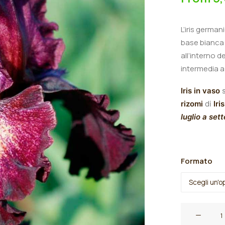
L’iris germa
base bianca 
all’interno d
intermedia a 
Iris in vaso
s
rizomi
di
Iris
luglio a set
Formato
Iris
germanica