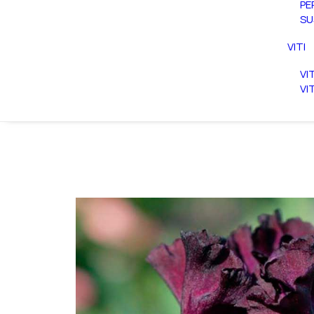
PE
SU
VITI
VI
VI