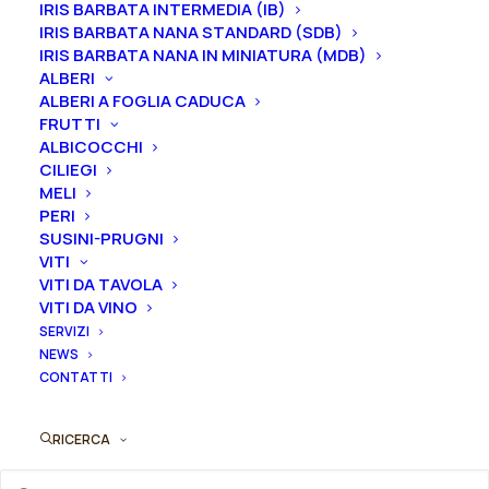
IRIS BARBATA INTERMEDIA (IB)
Iris in vaso
sono disponibili in
qualsiasi periodo
IRIS BARBATA NANA STANDARD (SDB)
mentre i
rizomi
di
Iris
sono
disponibili solo nel
IRIS BARBATA NANA IN MINIATURA (MDB)
periodo che va
da luglio a settembre.
ALBERI
ALBERI A FOGLIA CADUCA
FRUTTI
ALBICOCCHI
Formato
CILIEGI
MELI
PERI
SUSINI-PRUGNI
VITI
Iris
Aggiungi al preventivo
VITI DA TAVOLA
germanica
VITI DA VINO
"Scottish
SERVIZI
Ordina subito questo prodotto!
Rebel"
NEWS
Puoi acquistare ora questo prodotto contattandoci e
quantità
CONTATTI
indicando la dimensione del vaso desiderata e la
quantità
RICERCA
ORDINA SU WHATSAPP