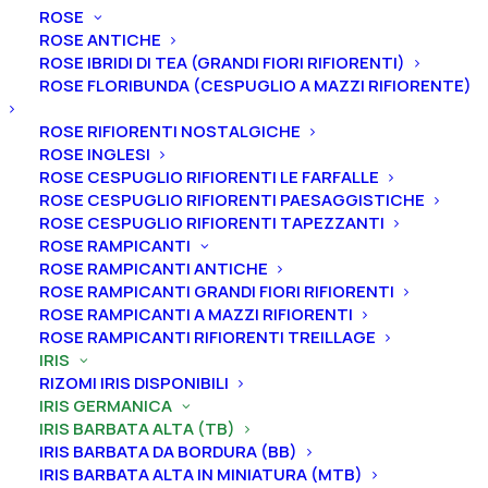
ROSE
ROSE ANTICHE
ROSE IBRIDI DI TEA (GRANDI FIORI RIFIORENTI)
Home
Iris
Iris germanica
Iris barbata alta (TB)
ROSE FLORIBUNDA (CESPUGLIO A MAZZI RIFIORENTE)
Iris germanica “Scottish Rebel”
ROSE RIFIORENTI NOSTALGICHE
Iris germanica “Scottish
ROSE INGLESI
Rebel”
ROSE CESPUGLIO RIFIORENTI LE FARFALLE
ROSE CESPUGLIO RIFIORENTI PAESAGGISTICHE
ROSE CESPUGLIO RIFIORENTI TAPEZZANTI
From
5,00
€
ROSE RAMPICANTI
ROSE RAMPICANTI ANTICHE
ROSE RAMPICANTI GRANDI FIORI RIFIORENTI
L’iris germanica “Scottish Rebel
” ha vessilli color
ROSE RAMPICANTI A MAZZI RIFIORENTI
biscotto sfumato albicocca, leggera infusione di viola
ROSE RAMPICANTI RIFIORENTI TREILLAGE
IRIS
nella nervatura centrale, ali di un rosso rubino brillante
RIZOMI IRIS DISPONIBILI
o bordeaux prugna, con piccole aree bianche ai lati
IRIS GERMANICA
della barba color mandarino.
A
ltezza 91 cm. Fioritura
IRIS BARBATA ALTA (TB)
intermedia.
IRIS BARBATA DA BORDURA (BB)
IRIS BARBATA ALTA IN MINIATURA (MTB)