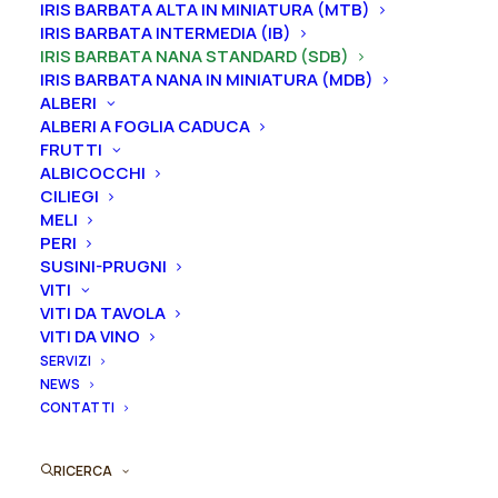
IRIS BARBATA ALTA IN MINIATURA (MTB)
IRIS BARBATA INTERMEDIA (IB)
Iris in vaso
sono disponibili in
qualsiasi periodo
IRIS BARBATA NANA STANDARD (SDB)
mentre i
rizomi
di
Iris
sono
disponibili solo nel
IRIS BARBATA NANA IN MINIATURA (MDB)
periodo che va
da luglio a settembre.
ALBERI
ALBERI A FOGLIA CADUCA
Formato
FRUTTI
ALBICOCCHI
CILIEGI
MELI
PERI
Iris
SUSINI-PRUGNI
Aggiungi al preventivo
germanica
VITI
"Sinichka"
VITI DA TAVOLA
Ordina subito questo prodotto!
quantità
VITI DA VINO
Puoi acquistare ora questo prodotto contattandoci e
SERVIZI
indicando la dimensione del vaso desiderata e la
NEWS
CONTATTI
quantità
RICERCA
ORDINA SU WHATSAPP