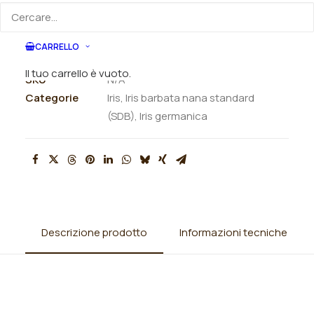
ORDINA VIA MAIL
CARRELLO
Il tuo carrello è vuoto.
SKU
N/A
Categorie
Iris
,
Iris barbata nana standard
(SDB)
,
Iris germanica
Descrizione prodotto
Informazioni tecniche