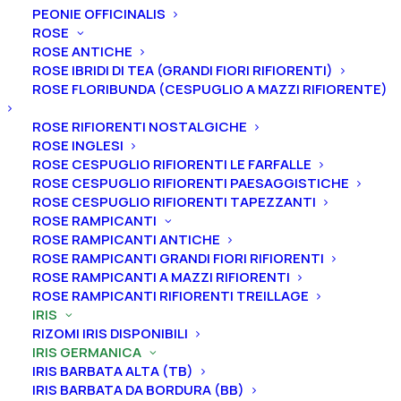
PEONIE OFFICINALIS
ROSE
ROSE ANTICHE
ROSE IBRIDI DI TEA (GRANDI FIORI RIFIORENTI)
ROSE FLORIBUNDA (CESPUGLIO A MAZZI RIFIORENTE)
Home
Iris
Iris germanica
Iris barbata nana standard (SDB)
ROSE RIFIORENTI NOSTALGICHE
Iris germanica “Sinichka”
ROSE INGLESI
ROSE CESPUGLIO RIFIORENTI LE FARFALLE
Iris germanica “Sinichka”
ROSE CESPUGLIO RIFIORENTI PAESAGGISTICHE
ROSE CESPUGLIO RIFIORENTI TAPEZZANTI
From
4,50
€
ROSE RAMPICANTI
ROSE RAMPICANTI ANTICHE
ROSE RAMPICANTI GRANDI FIORI RIFIORENTI
L’iris germanica “Sinichka” ha vessilli blu lilla
ROSE RAMPICANTI A MAZZI RIFIORENTI
ROSE RAMPICANTI RIFIORENTI TREILLAGE
leggermente punteggiati di marrone, ali lilla-violetto
IRIS
con una piccola area bianca sotto la barba,
RIZOMI IRIS DISPONIBILI
attaccatura oliva senape e bordo oliva; barbe
IRIS GERMANICA
arancioni nella gola, gialle all’estremità.
A
ltezza 40
IRIS BARBATA ALTA (TB)
IRIS BARBATA DA BORDURA (BB)
cm. Fioritura intermedia-molto tardiva.