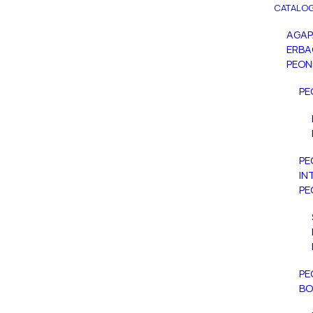
CATALOG
AGA
ERBA
PEON
PE
PE
IN
PE
PE
BO