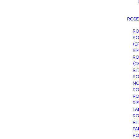
ROSE
RO
RO
(G
RI
RO
(C
RI
RO
NO
RO
RO
RI
FA
RO
RI
PA
RO