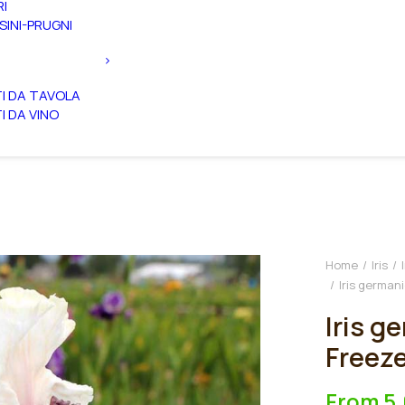
RI
SINI-PRUGNI
TI DA TAVOLA
TI DA VINO
Home
Iris
Iris german
Iris g
Freez
From
5