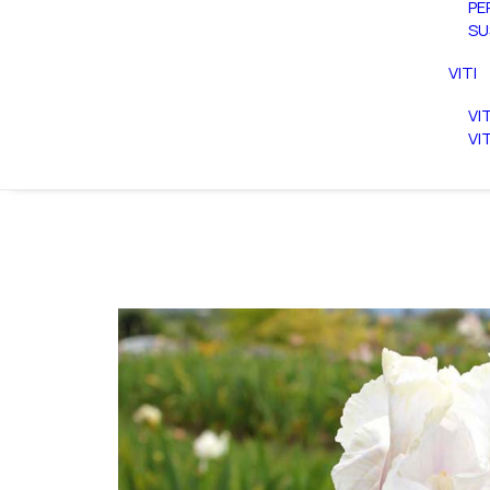
PE
SU
VITI
VI
VI