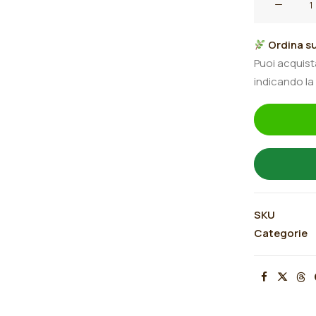
germanica
"Strawberry
Ordina su
Freeze"
Puoi acquis
quantità
indicando la
SKU
Categorie