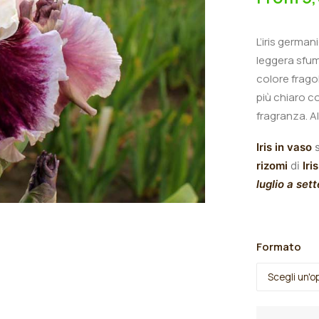
L’iris germa
leggera sfuma
colore frago
più chiaro c
fragranza.
A
Iris in vaso
s
rizomi
di
Iris
luglio a set
Formato
Iris