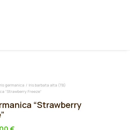
Iris germanica
Iris barbata alta (TB)
ica “Strawberry Freeze”
ermanica “Strawberry
e”
,00
€