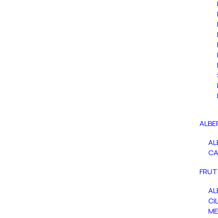
ALBE
AL
C
FRUT
AL
CIL
ME