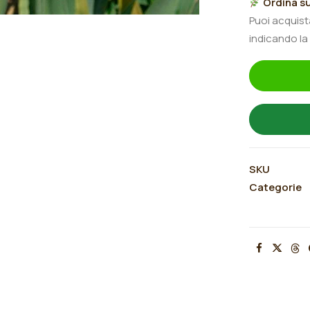
Ordina su
Traveller"
Puoi acquis
quantità
indicando la
SKU
Categorie