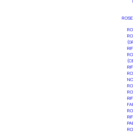
ROSE
RO
RO
(G
RI
RO
(C
RI
RO
NO
RO
RO
RI
FA
RO
RI
PA
RO