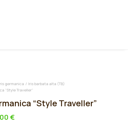
Iris germanica
Iris barbata alta (TB)
ca “Style Traveller”
ermanica “Style Traveller”
,00
€