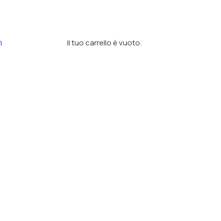
Il tuo carrello è vuoto.
I