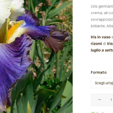
L’iris german
crema, ali co
sovrapposizi
brillante.
A
lt
Iris in vaso
s
rizomi
di
Iris
luglio a set
Formato
Iris
germanica
"Style