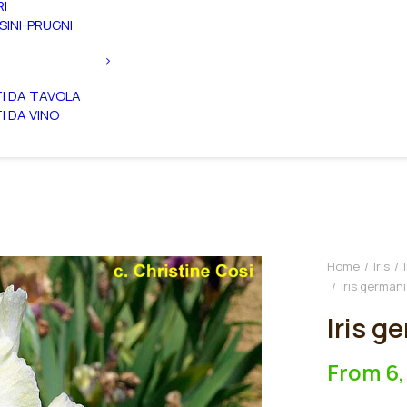
RI
SINI-PRUGNI
TI DA TAVOLA
TI DA VINO
Home
Iris
Iris germani
Iris g
From
6