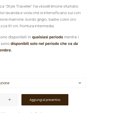
ica “Style Traveller
” ha vessilli limone sfumato
lor lavanda e viola che si intensificano sui con
one marrone, bordo grigio, barbe color oro
ezza 91 cm. Fioritura intermedia.
ono disponibili in
qualsiasi periodo
mentre i
sono
disponibili solo nel periodo che va
da
tembre.
Aggiungi al preventivo