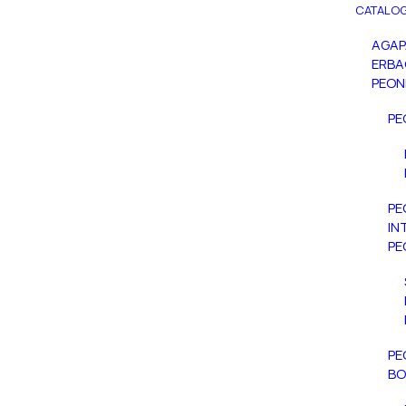
CATALOG
AGA
ERBA
PEON
PE
PE
IN
PE
PE
BO