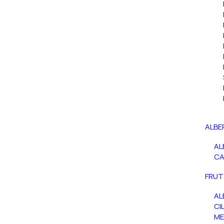
ALBE
AL
C
FRUT
AL
CIL
ME