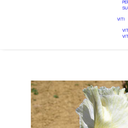
PE
SU
VITI
VI
VI