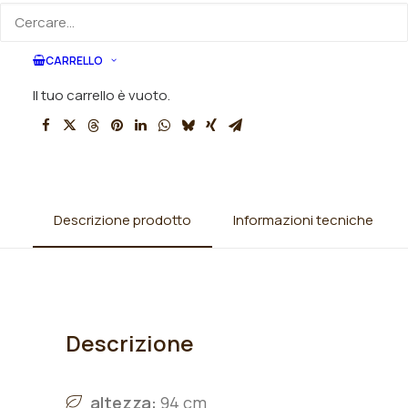
SKU
N/A
Categorie
Iris
,
Iris barbata alta (TB)
,
Iris
CARRELLO
germanica
,
Rizomi Iris disponibili
Il tuo carrello è vuoto.
Descrizione prodotto
Informazioni tecniche
Descrizione
altezza:
94 cm