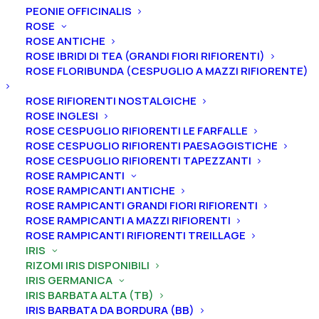
Home
Iris
Iris germanica
Iris barbata alta (TB)
PEONIE OFFICINALIS
Iris germanica “Summertime Blues”
ROSE
ROSE ANTICHE
Iris germanica
ROSE IBRIDI DI TEA (GRANDI FIORI RIFIORENTI)
ROSE FLORIBUNDA (CESPUGLIO A MAZZI RIFIORENTE)
“Summertime Blues”
ROSE RIFIORENTI NOSTALGICHE
From
7,00
€
ROSE INGLESI
ROSE CESPUGLIO RIFIORENTI LE FARFALLE
ROSE CESPUGLIO RIFIORENTI PAESAGGISTICHE
ROSE CESPUGLIO RIFIORENTI TAPEZZANTI
L’iris germanica “Summertime Blues
” ha vessilli blu
ROSE RAMPICANTI
glicine, ali blu glicine più chiaro, barbe arancioni,
ROSE RAMPICANTI ANTICHE
estremità blu glicine, profumo dolce e pronunciato.
ROSE RAMPICANTI GRANDI FIORI RIFIORENTI
A
ltezza 94 cm. Fioritura intermedia e rifioritura.
ROSE RAMPICANTI A MAZZI RIFIORENTI
ROSE RAMPICANTI RIFIORENTI TREILLAGE
Iris in vaso
sono disponibili in
qualsiasi periodo
IRIS
RIZOMI IRIS DISPONIBILI
mentre i
rizomi
di
Iris
sono
disponibili solo nel
IRIS GERMANICA
periodo che va
da luglio a settembre.
IRIS BARBATA ALTA (TB)
IRIS BARBATA DA BORDURA (BB)