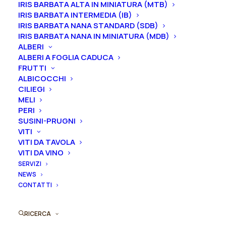
IRIS BARBATA ALTA IN MINIATURA (MTB)
IRIS BARBATA INTERMEDIA (IB)
Formato
IRIS BARBATA NANA STANDARD (SDB)
IRIS BARBATA NANA IN MINIATURA (MDB)
ALBERI
ALBERI A FOGLIA CADUCA
Iris
FRUTTI
Aggiungi al preventivo
ALBICOCCHI
germanica
CILIEGI
"Summertime
MELI
Ordina subito questo prodotto!
Blues"
PERI
Puoi acquistare ora questo prodotto contattandoci e
quantità
SUSINI-PRUGNI
indicando la dimensione del vaso desiderata e la
VITI
VITI DA TAVOLA
quantità
VITI DA VINO
SERVIZI
ORDINA SU WHATSAPP
NEWS
CONTATTI
ORDINA VIA MAIL
RICERCA