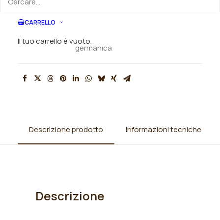
SKU
N/A
CARRELLO
Categorie
Iris
,
Iris barbata alta (TB)
,
Iris
Il tuo carrello è vuoto.
germanica
Descrizione prodotto
Informazioni tecniche
Descrizione