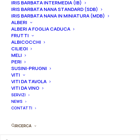
IRIS BARBATA INTERMEDIA (IB)
IRIS BARBATA NANA STANDARD (SDB)
IRIS BARBATA NANA IN MINIATURA (MDB)
Formato
ALBERI
ALBERI A FOGLIA CADUCA
FRUTTI
ALBICOCCHI
CILIEGI
Iris
Aggiungi al preventivo
MELI
germanica
PERI
"Superhero"
SUSINI-PRUGNI
Ordina subito questo prodotto!
quantità
VITI
Puoi acquistare ora questo prodotto contattandoci e
VITI DA TAVOLA
indicando la dimensione del vaso desiderata e la
VITI DA VINO
quantità
SERVIZI
NEWS
CONTATTI
ORDINA SU WHATSAPP
RICERCA
ORDINA VIA MAIL