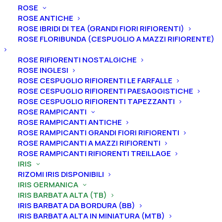
ROSE
ROSE ANTICHE
ROSE IBRIDI DI TEA (GRANDI FIORI RIFIORENTI)
Home
Iris
Iris germanica
Iris barbata alta (TB)
ROSE FLORIBUNDA (CESPUGLIO A MAZZI RIFIORENTE)
Iris germanica “Superhero”
ROSE RIFIORENTI NOSTALGICHE
Iris germanica “Superhero”
ROSE INGLESI
ROSE CESPUGLIO RIFIORENTI LE FARFALLE
From
5,00
€
ROSE CESPUGLIO RIFIORENTI PAESAGGISTICHE
ROSE CESPUGLIO RIFIORENTI TAPEZZANTI
ROSE RAMPICANTI
ROSE RAMPICANTI ANTICHE
L’iris germanica “Superhero
” ha vessilli bianchi con
ROSE RAMPICANTI GRANDI FIORI RIFIORENTI
alone ocra-oro, ali nero-marrone con grande raggio
ROSE RAMPICANTI A MAZZI RIFIORENTI
di sole dorato, barbe dorate.
A
ltezza 97 cm. Fioritura
ROSE RAMPICANTI RIFIORENTI TREILLAGE
da intermedia a tardiva.
IRIS
RIZOMI IRIS DISPONIBILI
Iris in vaso
sono disponibili in
qualsiasi periodo
IRIS GERMANICA
IRIS BARBATA ALTA (TB)
mentre i
rizomi
di
Iris
sono
disponibili solo nel
IRIS BARBATA DA BORDURA (BB)
periodo che va
da luglio a settembre.
IRIS BARBATA ALTA IN MINIATURA (MTB)