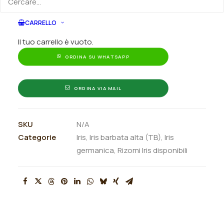
Puoi acquistare ora questo prodotto contattandoci e
quantità
indicando la dimensione del vaso desiderata e la
CARRELLO
quantità
Il tuo carrello è vuoto.
ORDINA SU WHATSAPP
ORDINA VIA MAIL
SKU
N/A
Categorie
Iris
,
Iris barbata alta (TB)
,
Iris
germanica
,
Rizomi Iris disponibili