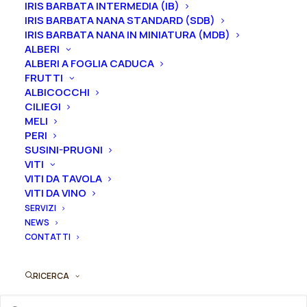
malva, ali color ardesia-malva leggermente più chiaro
IRIS BARBATA INTERMEDIA (IB)
con sfumature albicocca sull’attaccatura, barbe
IRIS BARBATA NANA STANDARD (SDB)
IRIS BARBATA NANA IN MINIATURA (MDB)
bianche, con punte color mandarino.
A
ltezza 91 cm.
ALBERI
Fioritura intermedia.
ALBERI A FOGLIA CADUCA
FRUTTI
Iris in vaso
sono disponibili in
qualsiasi periodo
ALBICOCCHI
mentre i
rizomi
di
Iris
sono
disponibili solo nel
CILIEGI
MELI
periodo che va
da luglio a settembre.
PERI
SUSINI-PRUGNI
VITI
VITI DA TAVOLA
Formato
VITI DA VINO
SERVIZI
NEWS
CONTATTI
Iris
Aggiungi al preventivo
germanica
RICERCA
"Taffeta
Ordina subito questo prodotto!
Princess"