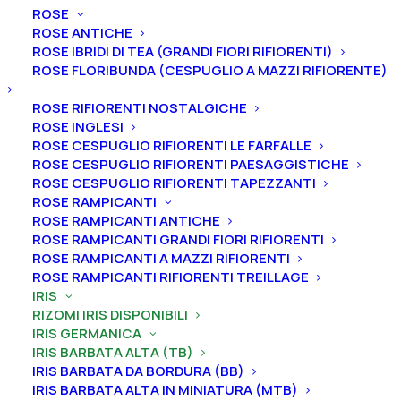
ROSE
ROSE ANTICHE
ROSE IBRIDI DI TEA (GRANDI FIORI RIFIORENTI)
ROSE FLORIBUNDA (CESPUGLIO A MAZZI RIFIORENTE)
ROSE RIFIORENTI NOSTALGICHE
ROSE INGLESI
ROSE CESPUGLIO RIFIORENTI LE FARFALLE
ROSE CESPUGLIO RIFIORENTI PAESAGGISTICHE
ROSE CESPUGLIO RIFIORENTI TAPEZZANTI
Home
Iris
Iris germanica
Iris barbata alta (TB)
ROSE RAMPICANTI
Iris germanica “Taffeta Princess”
ROSE RAMPICANTI ANTICHE
ROSE RAMPICANTI GRANDI FIORI RIFIORENTI
Iris germanica “Taffeta
ROSE RAMPICANTI A MAZZI RIFIORENTI
Princess”
ROSE RAMPICANTI RIFIORENTI TREILLAGE
IRIS
RIZOMI IRIS DISPONIBILI
From
5,00
€
IRIS GERMANICA
IRIS BARBATA ALTA (TB)
IRIS BARBATA DA BORDURA (BB)
L’iris germanica “Taffeta Princess
” ha vessilli ardesia-
IRIS BARBATA ALTA IN MINIATURA (MTB)