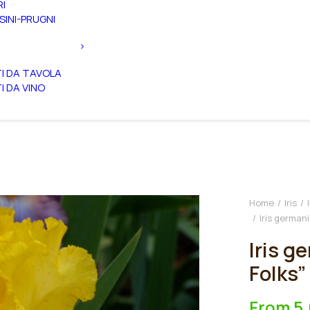
RI
SINI-PRUGNI
TI DA TAVOLA
TI DA VINO
Home
Iris
Iris germani
Iris g
Folks”
From
5