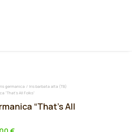
Iris germanica
Iris barbata alta (TB)
ca “That’s All Folks”
ermanica “That’s All
,00
€