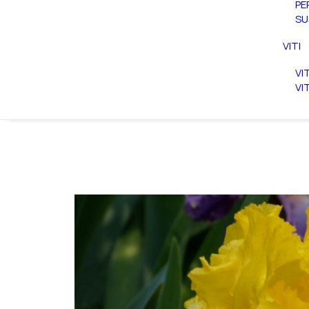
PE
SU
VITI
VI
VI