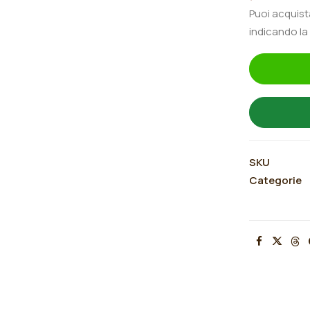
All
Puoi acquis
Folks"
indicando la
quantità
SKU
Categorie