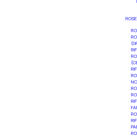
ROSE
RO
RO
(G
RI
RO
(C
RI
RO
NO
RO
RO
RI
FA
RO
RI
PA
RO