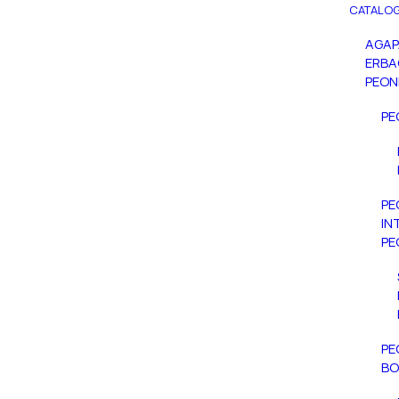
CATALOG
AGA
ERBA
PEON
PE
PE
IN
PE
PE
BO