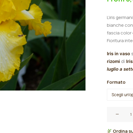
L’iris german
bianche con
fascia color
Fioritura int
Iris in vaso
s
rizomi
di
Iris
luglio a set
Formato
Iris
germanica
"That's
Ordina su