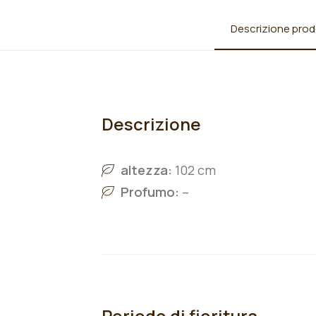
Descrizione prod
Descrizione
altezza:
102 cm
Profumo:
–
Periodo di fioritura