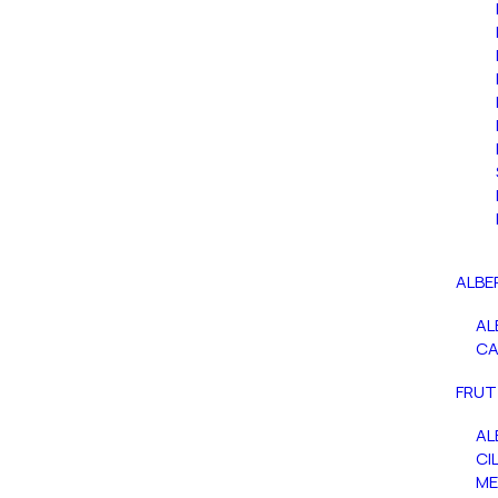
ALBE
AL
C
FRUT
AL
CIL
ME