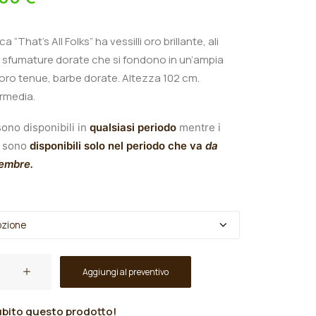
ica “That’s All Folks
” ha vessilli oro brillante, ali
 sfumature dorate che si fondono in un’ampia
 oro tenue, barbe dorate.
A
ltezza 102 cm.
ermedia.
ono disponibili in
qualsiasi periodo
mentre i
sono
disponibili solo nel periodo che va
da
tembre.
Aggiungi al preventivo
bito questo prodotto!