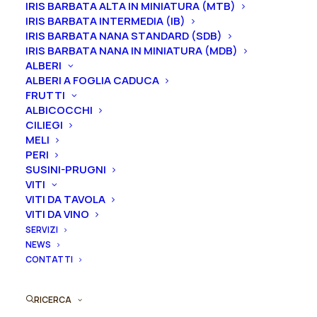
IRIS BARBATA ALTA IN MINIATURA (MTB)
mentre i
rizomi
di
Iris
sono
disponibili solo nel
IRIS BARBATA INTERMEDIA (IB)
periodo che va
da luglio a settembre.
IRIS BARBATA NANA STANDARD (SDB)
IRIS BARBATA NANA IN MINIATURA (MDB)
Formato
ALBERI
ALBERI A FOGLIA CADUCA
FRUTTI
ALBICOCCHI
CILIEGI
Iris
Aggiungi al preventivo
MELI
germanica
PERI
"Truth
SUSINI-PRUGNI
Ordina subito questo prodotto!
Or
VITI
Puoi acquistare ora questo prodotto contattandoci e
VITI DA TAVOLA
Dare"
indicando la dimensione del vaso desiderata e la
VITI DA VINO
quantità
SERVIZI
quantità
NEWS
CONTATTI
ORDINA SU WHATSAPP
RICERCA
ORDINA VIA MAIL