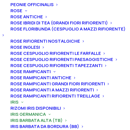
PEONIE OFFICINALIS
ROSE
ROSE ANTICHE
Home
Iris
Iris germanica
Iris barbata alta (TB)
ROSE IBRIDI DI TEA (GRANDI FIORI RIFIORENTI)
Iris germanica “Truth Or Dare”
ROSE FLORIBUNDA (CESPUGLIO A MAZZI RIFIORENTE)
Iris germanica “Truth Or
ROSE RIFIORENTI NOSTALGICHE
ROSE INGLESI
Dare”
ROSE CESPUGLIO RIFIORENTI LE FARFALLE
ROSE CESPUGLIO RIFIORENTI PAESAGGISTICHE
From
10,00
€
ROSE CESPUGLIO RIFIORENTI TAPEZZANTI
ROSE RAMPICANTI
ROSE RAMPICANTI ANTICHE
ROSE RAMPICANTI GRANDI FIORI RIFIORENTI
L’iris germanica “Truth Or Dare
” ha vessilli giallo limone,
ROSE RAMPICANTI A MAZZI RIFIORENTI
più scuri alla base, ali bianche, con una debole fascia
ROSE RAMPICANTI RIFIORENTI TREILLAGE
gialla vicino al bordo, una macchia rosso ruggine al
IRIS
centro, barbe mandarino; leggera fragranza.
A
ltezza
RIZOMI IRIS DISPONIBILI
91 cm. Fioritura tardiva.
IRIS GERMANICA
IRIS BARBATA ALTA (TB)
IRIS BARBATA DA BORDURA (BB)
Iris in vaso
sono disponibili in
qualsiasi periodo