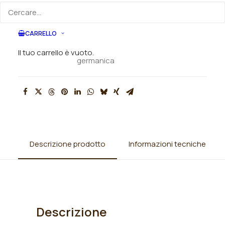
CARRELLO
SKU
N/A
Categorie
Iris
,
Iris barbata alta (TB)
,
Iris
Il tuo carrello è vuoto.
germanica
Descrizione prodotto
Informazioni tecniche
Descrizione