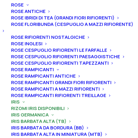
ROSE
ROSE ANTICHE
ROSE IBRIDI DI TEA (GRANDI FIORI RIFIORENTI)
ROSE FLORIBUNDA (CESPUGLIO A MAZZI RIFIORENTE)
Home
Iris
Iris germanica
Iris barbata alta (TB)
ROSE RIFIORENTI NOSTALGICHE
Iris germanica “Volcanic Glow”
ROSE INGLESI
Iris germanica “Volcanic
ROSE CESPUGLIO RIFIORENTI LE FARFALLE
ROSE CESPUGLIO RIFIORENTI PAESAGGISTICHE
Glow”
ROSE CESPUGLIO RIFIORENTI TAPEZZANTI
ROSE RAMPICANTI
ROSE RAMPICANTI ANTICHE
From
5,00
€
ROSE RAMPICANTI GRANDI FIORI RIFIORENTI
ROSE RAMPICANTI A MAZZI RIFIORENTI
ROSE RAMPICANTI RIFIORENTI TREILLAGE
L’iris germanica “Volcanic Glow
” ha vessilli aureolinici
IRIS
con area centrale color legno di cedro, ali rosso con
RIZOMI IRIS DISPONIBILI
sfumatura vellutata, bordo aureolinico stretto, cuore
IRIS GERMANICA
IRIS BARBATA ALTA (TB)
e freccia bianchi sotto la barba, bordo del cuore color
IRIS BARBATA DA BORDURA (BB)
limone dorato brillante, barbe alla base bianche,
IRIS BARBATA ALTA IN MINIATURA (MTB)
punte color limone dorato.
A
ltezza 91 cm. Fioritura