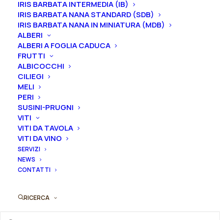
IRIS BARBATA INTERMEDIA (IB)
intermedia.
IRIS BARBATA NANA STANDARD (SDB)
IRIS BARBATA NANA IN MINIATURA (MDB)
Le piante di
Iris in vaso
sono disponibili in
qualsiasi
ALBERI
ALBERI A FOGLIA CADUCA
periodo
mentre i
rizomi
di
Iris
sono
disponibili solo
FRUTTI
nel periodo che va
da luglio a settembre.
ALBICOCCHI
CILIEGI
Formato
MELI
PERI
SUSINI-PRUGNI
VITI
Iris
VITI DA TAVOLA
Aggiungi al preventivo
VITI DA VINO
germanica
SERVIZI
"Volcanic
NEWS
Ordina subito questo prodotto!
Glow"
CONTATTI
Puoi acquistare ora questo prodotto contattandoci e
quantità
indicando la dimensione del vaso desiderata e la
RICERCA
quantità