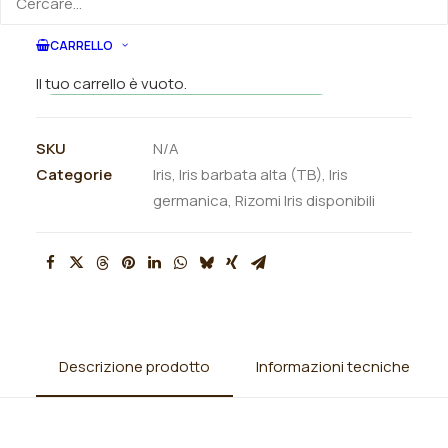
ORDINA SU WHATSAPP
CARRELLO
ORDINA VIA MAIL
Il tuo carrello è vuoto.
SKU
N/A
Categorie
Iris
,
Iris barbata alta (TB)
,
Iris
germanica
,
Rizomi Iris disponibili
Descrizione prodotto
Informazioni tecniche