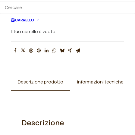
SKU
N/A
CARRELLO
Categorie
Iris
,
Iris barbata nana standard
Il tuo carrello è vuoto.
(SDB)
,
Iris germanica
Descrizione prodotto
Informazioni tecniche
Descrizione