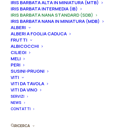
IRIS BARBATA ALTA IN MINIATURA (MTB)
periodo che va
da luglio a settembre.
IRIS BARBATA INTERMEDIA (IB)
IRIS BARBATA NANA STANDARD (SDB)
Formato
IRIS BARBATA NANA IN MINIATURA (MDB)
ALBERI
ALBERI A FOGLIA CADUCA
FRUTTI
ALBICOCCHI
Iris
CILIEGI
Aggiungi al preventivo
germanica
MELI
"Wheel"
PERI
Ordina subito questo prodotto!
SUSINI-PRUGNI
quantità
VITI
Puoi acquistare ora questo prodotto contattandoci e
VITI DA TAVOLA
indicando la dimensione del vaso desiderata e la
VITI DA VINO
quantità
SERVIZI
NEWS
CONTATTI
ORDINA SU WHATSAPP
RICERCA
ORDINA VIA MAIL