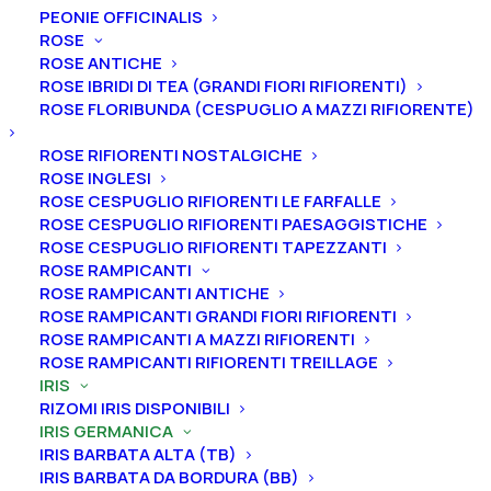
PEONIE OFFICINALIS
ROSE
ROSE ANTICHE
ROSE IBRIDI DI TEA (GRANDI FIORI RIFIORENTI)
ROSE FLORIBUNDA (CESPUGLIO A MAZZI RIFIORENTE)
ROSE RIFIORENTI NOSTALGICHE
Home
Iris
Iris germanica
ROSE INGLESI
Iris barbata nana standard (SDB)
Iris germanica “Wheel”
ROSE CESPUGLIO RIFIORENTI LE FARFALLE
ROSE CESPUGLIO RIFIORENTI PAESAGGISTICHE
Iris germanica “Wheel”
ROSE CESPUGLIO RIFIORENTI TAPEZZANTI
ROSE RAMPICANTI
From
4,50
€
ROSE RAMPICANTI ANTICHE
ROSE RAMPICANTI GRANDI FIORI RIFIORENTI
ROSE RAMPICANTI A MAZZI RIFIORENTI
L’iris germanica “Wheel” ha vessilli gialli, ali marroni
ROSE RAMPICANTI RIFIORENTI TREILLAGE
IRIS
bordate di giallo; barba blu-viola.
A
ltezza 25-30 cm.
RIZOMI IRIS DISPONIBILI
Fioritura intermedia.
IRIS GERMANICA
IRIS BARBATA ALTA (TB)
Iris in vaso
sono disponibili in
qualsiasi periodo
IRIS BARBATA DA BORDURA (BB)
mentre i
rizomi
di
Iris
sono
disponibili solo nel