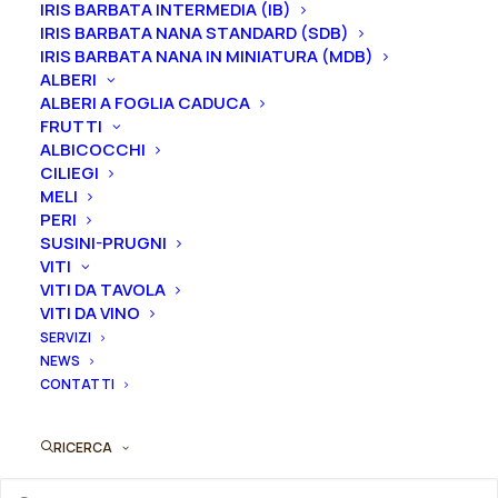
IRIS BARBATA INTERMEDIA (IB)
IRIS BARBATA NANA STANDARD (SDB)
Le piante di
Iris in vaso
sono disponibili in
qualsiasi
IRIS BARBATA NANA IN MINIATURA (MDB)
periodo
mentre i
rizomi
di
Iris
sono
disponibili solo
ALBERI
ALBERI A FOGLIA CADUCA
nel periodo che va
da luglio a settembre.
FRUTTI
ALBICOCCHI
Formato
CILIEGI
MELI
PERI
SUSINI-PRUGNI
Iris
VITI
Aggiungi al preventivo
germanica
VITI DA TAVOLA
VITI DA VINO
"Whirl And Sparkle"
Ordina subito questo prodotto!
SERVIZI
quantità
NEWS
Puoi acquistare ora questo prodotto contattandoci e
CONTATTI
indicando la dimensione del vaso desiderata e la
quantità
RICERCA
ORDINA SU WHATSAPP