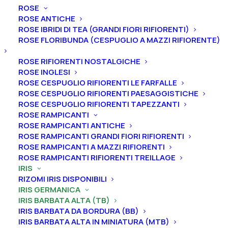
ROSE
ROSE ANTICHE
ROSE IBRIDI DI TEA (GRANDI FIORI RIFIORENTI)
Home
Iris
Iris germanica
Iris barbata alta (TB)
ROSE FLORIBUNDA (CESPUGLIO A MAZZI RIFIORENTE)
Iris germanica “Whirl And Sparkle”
ROSE RIFIORENTI NOSTALGICHE
Iris germanica
ROSE INGLESI
ROSE CESPUGLIO RIFIORENTI LE FARFALLE
“Whirl And Sparkle”
ROSE CESPUGLIO RIFIORENTI PAESAGGISTICHE
ROSE CESPUGLIO RIFIORENTI TAPEZZANTI
From
7,00
€
ROSE RAMPICANTI
ROSE RAMPICANTI ANTICHE
ROSE RAMPICANTI GRANDI FIORI RIFIORENTI
L’iris germanica “Whirl And Sparkle
” ha vessilli bianco
ROSE RAMPICANTI A MAZZI RIFIORENTI
ROSE RAMPICANTI RIFIORENTI TREILLAGE
ghiaccio sfumati di lilla alla base e al centro, ali lilla
IRIS
medio con fascia bianca sfumata all’estremità della
RIZOMI IRIS DISPONIBILI
barba, barbe bianche alla base, mandarino grigiastro
IRIS GERMANICA
nella gola, mandarino medio al centro, estremità
IRIS BARBATA ALTA (TB)
IRIS BARBATA DA BORDURA (BB)
mandarino pallido, profumo leggermente dolce.
IRIS BARBATA ALTA IN MINIATURA (MTB)
A
ltezza 86 cm. Fioritura precoce a intermedia.