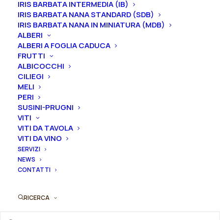
IRIS BARBATA INTERMEDIA (IB)
periodo
mentre i
rizomi
di
Iris
sono
disponibili solo
IRIS BARBATA NANA STANDARD (SDB)
nel periodo che va
da luglio a settembre.
IRIS BARBATA NANA IN MINIATURA (MDB)
ALBERI
ALBERI A FOGLIA CADUCA
Formato
FRUTTI
ALBICOCCHI
CILIEGI
MELI
Iris
PERI
Aggiungi al preventivo
germanica
SUSINI-PRUGNI
"Wichry
VITI
Ordina subito questo prodotto!
VITI DA TAVOLA
Namietnosci"
VITI DA VINO
Puoi acquistare ora questo prodotto contattandoci e
quantità
SERVIZI
indicando la dimensione del vaso desiderata e la
NEWS
quantità
CONTATTI
ORDINA SU WHATSAPP
RICERCA