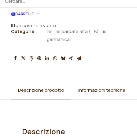
ORDINA VIA MAIL
CARRELLO
SKU
N/A
Il tuo carrello è vuoto.
Categorie
Iris
,
Iris barbata alta (TB)
,
Iris
germanica
Descrizione prodotto
Informazioni tecniche
Descrizione