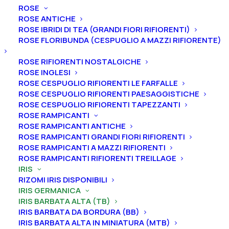
ROSE
ROSE ANTICHE
ROSE IBRIDI DI TEA (GRANDI FIORI RIFIORENTI)
Home
Iris
Iris germanica
Iris barbata alta (TB)
ROSE FLORIBUNDA (CESPUGLIO A MAZZI RIFIORENTE)
Iris germanica “Wichry Namietnosci”
Iris germanica “Wichry
ROSE RIFIORENTI NOSTALGICHE
ROSE INGLESI
Namietnosci”
ROSE CESPUGLIO RIFIORENTI LE FARFALLE
ROSE CESPUGLIO RIFIORENTI PAESAGGISTICHE
From
7,00
€
ROSE CESPUGLIO RIFIORENTI TAPEZZANTI
ROSE RAMPICANTI
ROSE RAMPICANTI ANTICHE
ROSE RAMPICANTI GRANDI FIORI RIFIORENTI
L’iris germanica “Wichry Namietnosci
” ha vessilli blu
ROSE RAMPICANTI A MAZZI RIFIORENTI
lavanda con infusione più scura, bordo beige, ali blu
ROSE RAMPICANTI RIFIORENTI TREILLAGE
navy tendenti al viola, bordo marrone, lampi bianchi
IRIS
dalle barbe, barbe marrone dorato, arricciate,
RIZOMI IRIS DISPONIBILI
IRIS GERMANICA
pronunciata fragranza speziata.
A
ltezza 94 cm.
IRIS BARBATA ALTA (TB)
Fioritura da intermedia a tardiva.
IRIS BARBATA DA BORDURA (BB)
IRIS BARBATA ALTA IN MINIATURA (MTB)
Le piante di
Iris in vaso
sono disponibili in
qualsiasi