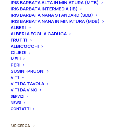
IRIS BARBATA ALTA IN MINIATURA (MTB)
Fioritura intermedia.
IRIS BARBATA INTERMEDIA (IB)
IRIS BARBATA NANA STANDARD (SDB)
Le piante di
Iris in vaso
sono disponibili in
qualsiasi
IRIS BARBATA NANA IN MINIATURA (MDB)
periodo
mentre i
rizomi
di
Iris
sono
disponibili solo
ALBERI
ALBERI A FOGLIA CADUCA
nel periodo che va
da luglio a settembre.
FRUTTI
ALBICOCCHI
Formato
CILIEGI
MELI
PERI
SUSINI-PRUGNI
Iris
VITI
Aggiungi al preventivo
germanica
VITI DA TAVOLA
VITI DA VINO
"Wishful
Ordina subito questo prodotto!
SERVIZI
Thinking"
NEWS
Puoi acquistare ora questo prodotto contattandoci e
quantità
CONTATTI
indicando la dimensione del vaso desiderata e la
quantità
RICERCA