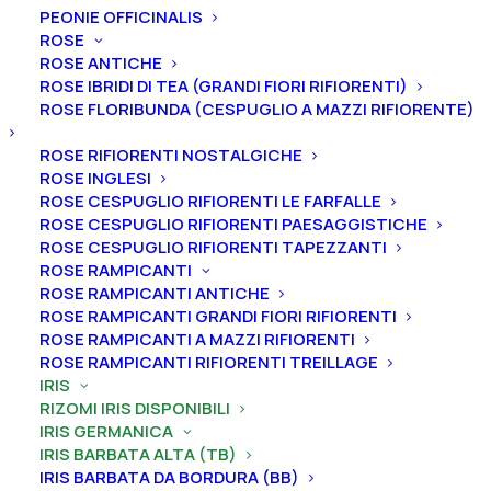
PEONIE OFFICINALIS
ROSE
ROSE ANTICHE
ROSE IBRIDI DI TEA (GRANDI FIORI RIFIORENTI)
ROSE FLORIBUNDA (CESPUGLIO A MAZZI RIFIORENTE)
Home
Iris
Iris germanica
Iris barbata alta (TB)
ROSE RIFIORENTI NOSTALGICHE
Iris germanica “Wishful Thinking”
ROSE INGLESI
Iris germanica “Wishful
ROSE CESPUGLIO RIFIORENTI LE FARFALLE
ROSE CESPUGLIO RIFIORENTI PAESAGGISTICHE
Thinking”
ROSE CESPUGLIO RIFIORENTI TAPEZZANTI
ROSE RAMPICANTI
From
4,50
€
ROSE RAMPICANTI ANTICHE
ROSE RAMPICANTI GRANDI FIORI RIFIORENTI
ROSE RAMPICANTI A MAZZI RIFIORENTI
ROSE RAMPICANTI RIFIORENTI TREILLAGE
L’iris germanica “Wishful Thinking
” ha vessilli giacinto
IRIS
che sfumano verso il bordo color verbena con
RIZOMI IRIS DISPONIBILI
venature viola, ali color giacinto argentato più chiaro,
IRIS GERMANICA
barbe giallo con estremità bianco-lavanda, arricciate,
IRIS BARBATA ALTA (TB)
IRIS BARBATA DA BORDURA (BB)
profumo dolce pronunciato.
A
ltezza 107-112 cm.