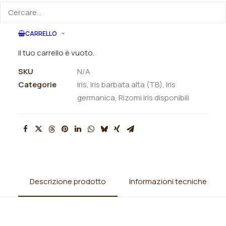
ORDINA SU WHATSAPP
CARRELLO
ORDINA VIA MAIL
Il tuo carrello è vuoto.
SKU
N/A
Categorie
Iris
,
Iris barbata alta (TB)
,
Iris
germanica
,
Rizomi Iris disponibili
Descrizione prodotto
Informazioni tecniche