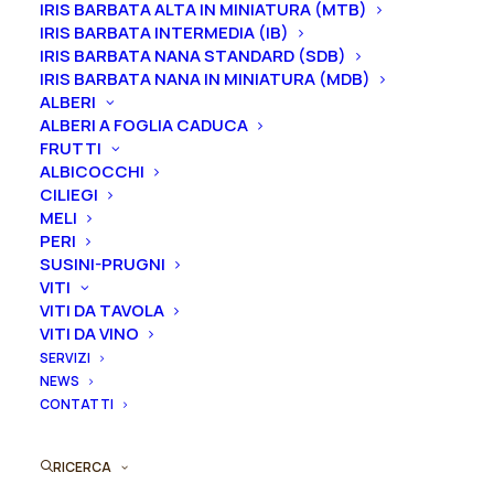
IRIS BARBATA ALTA IN MINIATURA (MTB)
cm. Fioritura precoce o intermedia.
IRIS BARBATA INTERMEDIA (IB)
IRIS BARBATA NANA STANDARD (SDB)
Le piante di
Iris in vaso
sono disponibili in
qualsiasi
IRIS BARBATA NANA IN MINIATURA (MDB)
ALBERI
periodo
mentre i
rizomi
di
Iris
sono
disponibili solo
ALBERI A FOGLIA CADUCA
nel periodo che va
da luglio a settembre.
FRUTTI
ALBICOCCHI
Formato
CILIEGI
MELI
PERI
SUSINI-PRUGNI
Iris
VITI
Aggiungi al preventivo
VITI DA TAVOLA
germanica
VITI DA VINO
"Wonders
SERVIZI
Ordina subito questo prodotto!
Never
NEWS
Puoi acquistare ora questo prodotto contattandoci e
Cease"
CONTATTI
indicando la dimensione del vaso desiderata e la
quantità
quantità
RICERCA