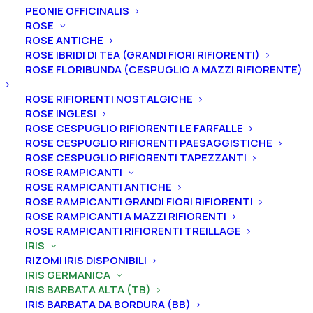
PEONIE OFFICINALIS
ROSE
ROSE ANTICHE
ROSE IBRIDI DI TEA (GRANDI FIORI RIFIORENTI)
ROSE FLORIBUNDA (CESPUGLIO A MAZZI RIFIORENTE)
Home
Iris
Iris germanica
Iris barbata alta (TB)
Iris germanica “Wonders Never Cease”
ROSE RIFIORENTI NOSTALGICHE
Iris germanica “Wonders
ROSE INGLESI
ROSE CESPUGLIO RIFIORENTI LE FARFALLE
Never Cease”
ROSE CESPUGLIO RIFIORENTI PAESAGGISTICHE
ROSE CESPUGLIO RIFIORENTI TAPEZZANTI
ROSE RAMPICANTI
From
5,00
€
ROSE RAMPICANTI ANTICHE
ROSE RAMPICANTI GRANDI FIORI RIFIORENTI
ROSE RAMPICANTI A MAZZI RIFIORENTI
L’iris germanica “Wonders Never Cease
” ha vessilli
ROSE RAMPICANTI RIFIORENTI TREILLAGE
bianchi, ali bianche con fondo bordato e punteggiato
IRIS
di rosa prugna sul gambo che vira a un chiaro sbiadito
RIZOMI IRIS DISPONIBILI
IRIS GERMANICA
al centro, più scuro nella parte inferiore, bordo quasi
IRIS BARBATA ALTA (TB)
bianco pallido, barbe bianche con punte gialle,
IRIS BARBATA DA BORDURA (BB)
arricciate, profumo leggermente dolce.
A
ltezza 102