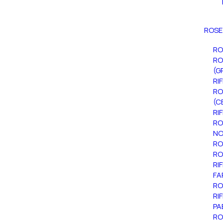
ROSE
RO
RO
(G
RI
RO
(C
RI
RO
NO
RO
RO
RI
FA
RO
RI
PA
RO