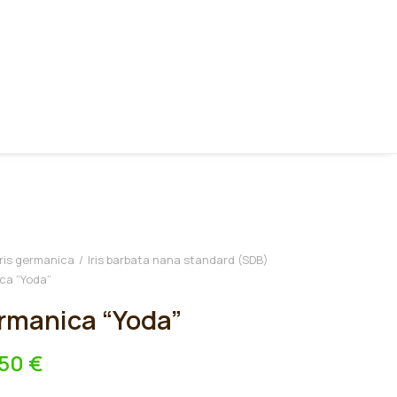
Iris germanica
Iris barbata nana standard (SDB)
ica “Yoda”
ermanica “Yoda”
,50
€