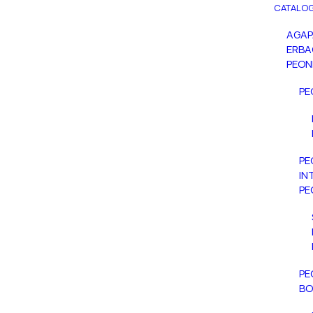
CATALOG
AGA
ERBA
PEON
PE
PE
IN
PE
PE
BO