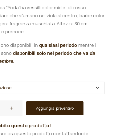
ica “Yoda”ha vessilli color miele; ali rosso-
aro che sfumano nel viola al centro; barbe color
ggera fragranza muschiata.
A
ltezza 30 cm.
lto precoce.
ono disponibili in
qualsiasi periodo
mentre i
sono
disponibili solo nel periodo che va
da
tembre.
Aggiungi al preventivo
bito questo prodotto!
tare ora questo prodotto contattandoci e