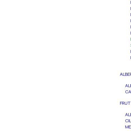
ALBE
AL
C
FRUT
AL
CIL
ME