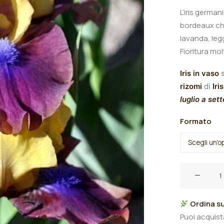
L’iris german
bordeaux chi
lavanda, le
Fioritura mo
Iris in vaso
s
rizomi
di
Iris
luglio a set
Formato
Iris
germanica
"Yoda"
Ordina su
quantità
Puoi acquis