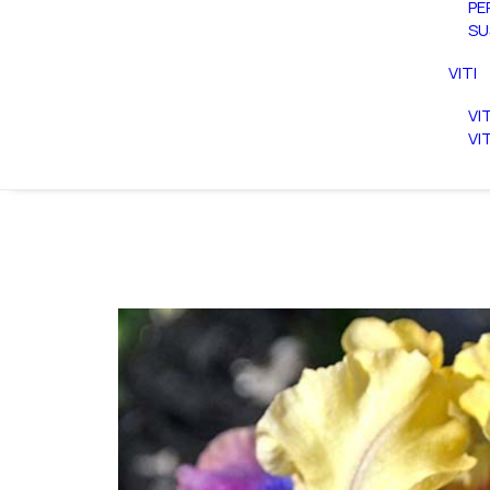
PE
SU
VITI
VI
VI