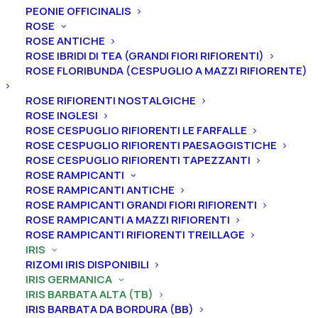
PEONIE OFFICINALIS
ROSE
ROSE ANTICHE
ROSE IBRIDI DI TEA (GRANDI FIORI RIFIORENTI)
ROSE FLORIBUNDA (CESPUGLIO A MAZZI RIFIORENTE)
Home
Iris
Iris germanica
Iris barbata alta (TB)
Iris germanica “Yuppy Puppy”
ROSE RIFIORENTI NOSTALGICHE
ROSE INGLESI
Iris germanica “Yuppy
ROSE CESPUGLIO RIFIORENTI LE FARFALLE
Puppy”
ROSE CESPUGLIO RIFIORENTI PAESAGGISTICHE
ROSE CESPUGLIO RIFIORENTI TAPEZZANTI
ROSE RAMPICANTI
From
4,50
€
ROSE RAMPICANTI ANTICHE
ROSE RAMPICANTI GRANDI FIORI RIFIORENTI
ROSE RAMPICANTI A MAZZI RIFIORENTI
L’iris germanica “Yuppy Puppy
” ha vessilli color viola
ROSE RAMPICANTI RIFIORENTI TREILLAGE
sfumati su base marrone, ali blu-violetto con bordi più
IRIS
chiari, barbe marroni, blu-violetto, arricciate, profumo
RIZOMI IRIS DISPONIBILI
IRIS GERMANICA
dolce pronunciato.
A
ltezza 91 cm. Fioritura
IRIS BARBATA ALTA (TB)
intermedia.
IRIS BARBATA DA BORDURA (BB)