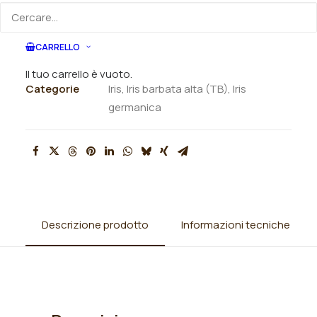
ORDINA VIA MAIL
CARRELLO
SKU
N/A
Il tuo carrello è vuoto.
Categorie
Iris
,
Iris barbata alta (TB)
,
Iris
germanica
Descrizione prodotto
Informazioni tecniche