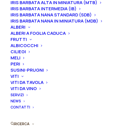
IRIS BARBATA ALTA IN MINIATURA (MTB)
Le piante di
Iris in vaso
sono disponibili in
qualsiasi
IRIS BARBATA INTERMEDIA (IB)
periodo
mentre i
rizomi
di
Iris
sono
disponibili solo
IRIS BARBATA NANA STANDARD (SDB)
IRIS BARBATA NANA IN MINIATURA (MDB)
nel periodo che va
da luglio a settembre.
ALBERI
ALBERI A FOGLIA CADUCA
Formato
FRUTTI
ALBICOCCHI
CILIEGI
MELI
Iris
PERI
Aggiungi al preventivo
germanica
SUSINI-PRUGNI
VITI
"Yuppy
Ordina subito questo prodotto!
VITI DA TAVOLA
Puppy"
VITI DA VINO
Puoi acquistare ora questo prodotto contattandoci e
quantità
SERVIZI
indicando la dimensione del vaso desiderata e la
NEWS
quantità
CONTATTI
ORDINA SU WHATSAPP
RICERCA