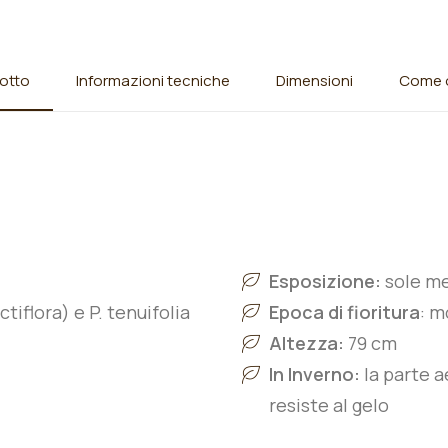
otto
Informazioni tecniche
Dimensioni
Come o
Esposizione:
sole m
actiflora) e P. tenuifolia
Epoca di fioritura
: m
Altezza:
79 cm
In Inverno:
la parte a
resiste al gelo