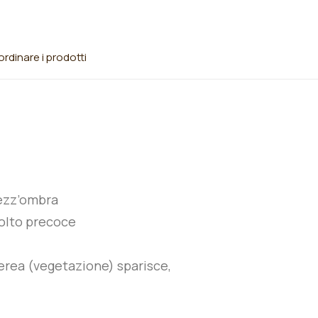
rdinare i prodotti
ezz’ombra
olto precoce
erea (vegetazione) sparisce,