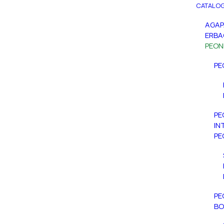
CATALOG
AGA
ERBA
PEON
PE
PE
IN
PE
PE
BO