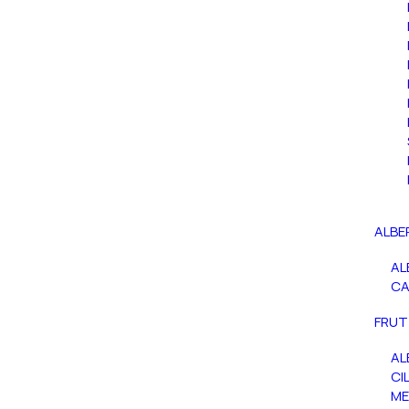
ALBE
AL
C
FRUT
AL
CIL
ME