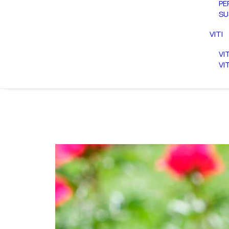
PE
SU
VITI
VI
VI