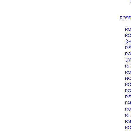
ROSE
RO
RO
(G
RI
RO
(C
RI
RO
NO
RO
RO
RI
FA
RO
RI
PA
RO