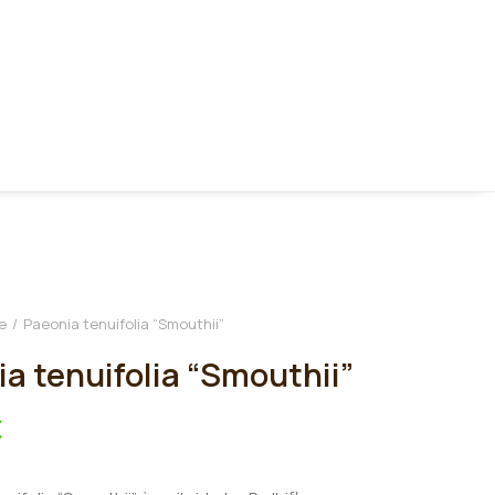
e
Paeonia tenuifolia “Smouthii”
a tenuifolia “Smouthii”
€