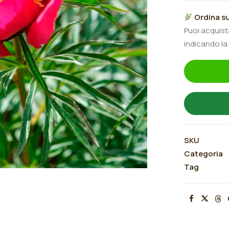
"Smouthii"
Ordina su
quantità
Puoi acquis
indicando la
SKU
Categoria
Tag