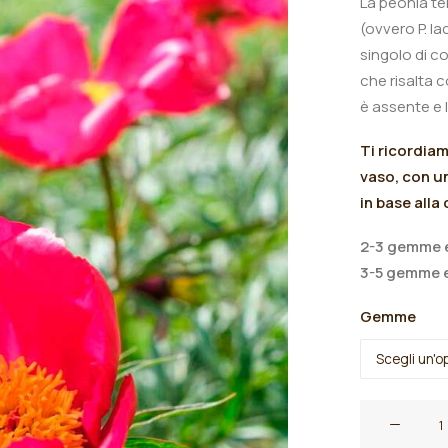
La peonia ten
(ovvero P. lac
singolo di c
che risalta co
è assente
e 
Ti ricordia
vaso, con un
in base alla
2-3 gemme e
3-5 gemme e
Gemme
Paeonia
tenuifolia