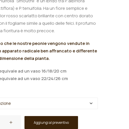
uifolia “Smouthii” è un ibrido tra P. albiflora
tiflora) e P. tenuifolia.
Ha un fiore semplice e
olor rosso scarlatto brillante con centro dorato
n il fogliame simile a quello delle felci. Il profumo
la
fioritura è molto precoce.
mo che le nostre peonie vengono vendute in
 apparato radicale ben affrancato e differente
 dimensione della pianta.
quivale ad un vaso 16/18/20 cm
quivale ad un vaso 22/24/26 cm
Aggiungi al preventivo