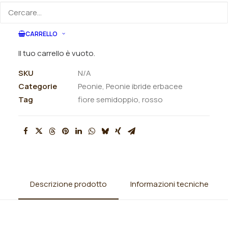
ORDINA SU WHATSAPP
CARRELLO
ORDINA VIA MAIL
Il tuo carrello è vuoto.
SKU
N/A
Categorie
Peonie
,
Peonie ibride erbacee
Tag
fiore semidoppio
,
rosso
Descrizione prodotto
Informazioni tecniche