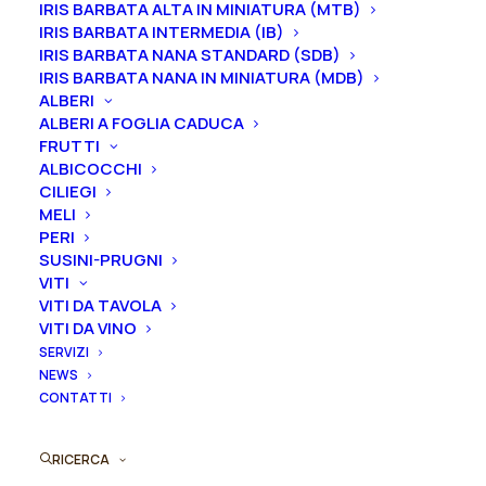
IRIS BARBATA ALTA IN MINIATURA (MTB)
affrancato e differente in base alla dimensione della
IRIS BARBATA INTERMEDIA (IB)
pianta.
IRIS BARBATA NANA STANDARD (SDB)
IRIS BARBATA NANA IN MINIATURA (MDB)
2-3 gemme equivale ad un vaso 16/18/20 cm
ALBERI
ALBERI A FOGLIA CADUCA
3-5 gemme equivale ad un vaso 22/24/26 cm
FRUTTI
ALBICOCCHI
Gemme
CILIEGI
MELI
PERI
SUSINI-PRUGNI
Peonia
VITI
Aggiungi al preventivo
ibrida
VITI DA TAVOLA
VITI DA VINO
erbacea
Ordina subito questo prodotto!
SERVIZI
"Estrellia"
NEWS
Puoi acquistare ora questo prodotto contattandoci e
quantità
CONTATTI
indicando la dimensione del vaso desiderata e la
quantità
RICERCA