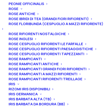
PEONIE OFFICINALIS
ROSE
ROSE ANTICHE
ROSE IBRIDI DI TEA (GRANDI FIORI RIFIORENTI)
ROSE FLORIBUNDA (CESPUGLIO A MAZZI RIFIORENTE)
Home
Peonie
Peonie ibride erbacee
Peonia ibrida erbacea “Estrellia”
ROSE RIFIORENTI NOSTALGICHE
ROSE INGLESI
Peonia ibrida erbacea
ROSE CESPUGLIO RIFIORENTI LE FARFALLE
“Estrellia”
ROSE CESPUGLIO RIFIORENTI PAESAGGISTICHE
ROSE CESPUGLIO RIFIORENTI TAPEZZANTI
ROSE RAMPICANTI
45,00
€
ROSE RAMPICANTI ANTICHE
ROSE RAMPICANTI GRANDI FIORI RIFIORENTI
ROSE RAMPICANTI A MAZZI RIFIORENTI
La peonia ibrida erbacea “Estrellia” ha un fiore
ROSE RAMPICANTI RIFIORENTI TREILLAGE
semidoppio di color rosso scuro, ottimo per il reciso.
Il
IRIS
profumo è assente
e la
fioritura è intermedia.
RIZOMI IRIS DISPONIBILI
IRIS GERMANICA
IRIS BARBATA ALTA (TB)
Ti ricordiamo che le nostre peonie vengono
IRIS BARBATA DA BORDURA (BB)
vendute in vaso, con un apparato radicale ben