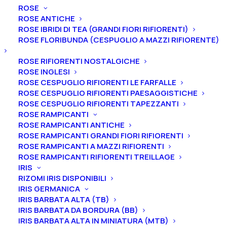
Peonia ibrida erbacea “Honor”
ROSE
ROSE ANTICHE
Peonia ibrida erbacea
ROSE IBRIDI DI TEA (GRANDI FIORI RIFIORENTI)
“Honor”
ROSE FLORIBUNDA (CESPUGLIO A MAZZI RIFIORENTE)
ROSE RIFIORENTI NOSTALGICHE
ROSE INGLESI
La peonia ibrida erbacea “Honor” ha un fiore semplice
ROSE CESPUGLIO RIFIORENTI LE FARFALLE
rosa
.
Il profumo è assente
e la
fioritura è precoce.
ROSE CESPUGLIO RIFIORENTI PAESAGGISTICHE
ROSE CESPUGLIO RIFIORENTI TAPEZZANTI
Ti ricordiamo che le nostre peonie vengono
ROSE RAMPICANTI
vendute in vaso, con un apparato radicale ben
ROSE RAMPICANTI ANTICHE
ROSE RAMPICANTI GRANDI FIORI RIFIORENTI
affrancato e differente in base alla dimensione della
ROSE RAMPICANTI A MAZZI RIFIORENTI
pianta.
ROSE RAMPICANTI RIFIORENTI TREILLAGE
IRIS
2-3 gemme equivale ad un vaso 16/18/20 cm
RIZOMI IRIS DISPONIBILI
3-5 gemme equivale ad un vaso 22/24/26 cm
IRIS GERMANICA
IRIS BARBATA ALTA (TB)
IRIS BARBATA DA BORDURA (BB)
Il prodotto non è attualmente in magazzino e non è
IRIS BARBATA ALTA IN MINIATURA (MTB)