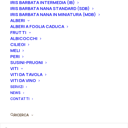
disponibile.
IRIS BARBATA INTERMEDIA (IB)
IRIS BARBATA NANA STANDARD (SDB)
IRIS BARBATA NANA IN MINIATURA (MDB)
Ordina subito questo prodotto!
ALBERI
Puoi acquistare ora questo prodotto contattandoci e
ALBERI A FOGLIA CADUCA
indicando la dimensione del vaso desiderata e la
FRUTTI
quantità
ALBICOCCHI
CILIEGI
MELI
ORDINA SU WHATSAPP
PERI
SUSINI-PRUGNI
VITI
ORDINA VIA MAIL
VITI DA TAVOLA
VITI DA VINO
SERVIZI
SKU
N/A
NEWS
Categorie
Peonie
,
Peonie ibride erbacee
CONTATTI
Tag
fiore semplice
,
rosa
RICERCA