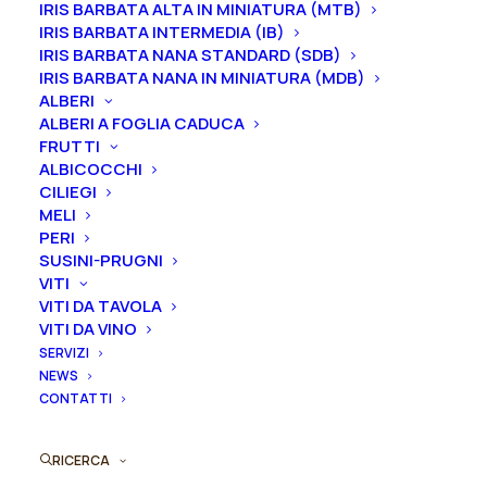
IRIS BARBATA ALTA IN MINIATURA (MTB)
affrancato e differente in base alla dimensione della
IRIS BARBATA INTERMEDIA (IB)
pianta.
IRIS BARBATA NANA STANDARD (SDB)
IRIS BARBATA NANA IN MINIATURA (MDB)
2-3 gemme equivale ad un vaso 16/18/20 cm
ALBERI
ALBERI A FOGLIA CADUCA
3-5 gemme equivale ad un vaso 22/24/26 cm
FRUTTI
ALBICOCCHI
Gemme
CILIEGI
MELI
PERI
SUSINI-PRUGNI
Peonia
VITI
Aggiungi al preventivo
ibrida
VITI DA TAVOLA
VITI DA VINO
erbacea
Ordina subito questo prodotto!
SERVIZI
"Salmon
NEWS
Puoi acquistare ora questo prodotto contattandoci e
Luster"
CONTATTI
indicando la dimensione del vaso desiderata e la
quantità
quantità
RICERCA