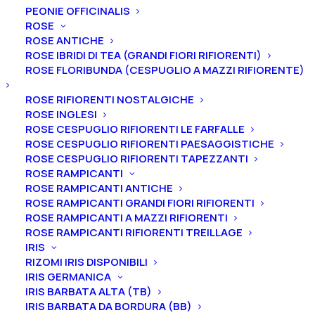
PEONIE OFFICINALIS
ROSE
ROSE ANTICHE
ROSE IBRIDI DI TEA (GRANDI FIORI RIFIORENTI)
ROSE FLORIBUNDA (CESPUGLIO A MAZZI RIFIORENTE)
Home
Peonie
Peonie ibride erbacee
Peonia ibrida erbacea “Salmon Luster”
ROSE RIFIORENTI NOSTALGICHE
ROSE INGLESI
Peonia ibrida erbacea
ROSE CESPUGLIO RIFIORENTI LE FARFALLE
“Salmon Luster”
ROSE CESPUGLIO RIFIORENTI PAESAGGISTICHE
ROSE CESPUGLIO RIFIORENTI TAPEZZANTI
ROSE RAMPICANTI
45,00
€
ROSE RAMPICANTI ANTICHE
ROSE RAMPICANTI GRANDI FIORI RIFIORENTI
ROSE RAMPICANTI A MAZZI RIFIORENTI
La peonia ibrida erbacea “Salmon Luster” ha un fiore
ROSE RAMPICANTI RIFIORENTI TREILLAGE
semidoppio rosa salmone.
Il profumo è assente
e la
IRIS
fioritura è precoce. È un ibrido di Peonia peregrina.
RIZOMI IRIS DISPONIBILI
IRIS GERMANICA
IRIS BARBATA ALTA (TB)
Ti ricordiamo che le nostre peonie vengono
IRIS BARBATA DA BORDURA (BB)
vendute in vaso, con un apparato radicale ben