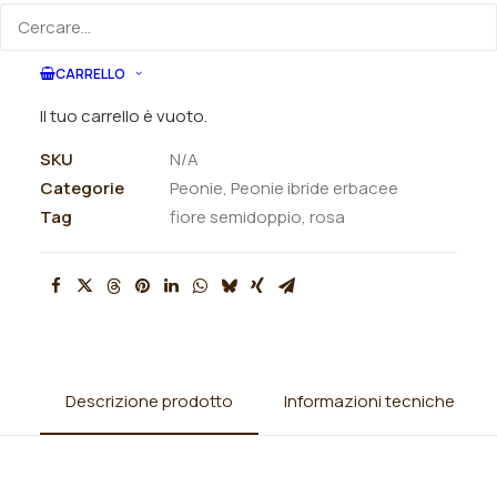
ORDINA SU WHATSAPP
CARRELLO
ORDINA VIA MAIL
Il tuo carrello è vuoto.
SKU
N/A
Categorie
Peonie
,
Peonie ibride erbacee
Tag
fiore semidoppio
,
rosa
Descrizione prodotto
Informazioni tecniche