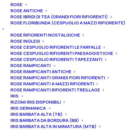
ROSE
ROSE ANTICHE
ROSE IBRIDI DI TEA (GRANDI FIORI RIFIORENTI)
ROSE FLORIBUNDA (CESPUGLIO A MAZZI RIFIORENTE)
Home
Peonie
Peonie arbustive
Ibridi di Lutea
ROSE RIFIORENTI NOSTALGICHE
Peonia Ibrido di Lutea “Dare Devil”
ROSE INGLESI
ROSE CESPUGLIO RIFIORENTI LE FARFALLE
Peonia Ibrido di Lutea
ROSE CESPUGLIO RIFIORENTI PAESAGGISTICHE
“Dare Devil”
ROSE CESPUGLIO RIFIORENTI TAPEZZANTI
ROSE RAMPICANTI
ROSE RAMPICANTI ANTICHE
60,00
€
ROSE RAMPICANTI GRANDI FIORI RIFIORENTI
ROSE RAMPICANTI A MAZZI RIFIORENTI
ROSE RAMPICANTI RIFIORENTI TREILLAGE
La peonia “Dare Devil” è un ibrido di Lutea dal fiore
IRIS
semplice e grande fino a 18 cm, di color
rosso con
RIZOMI IRIS DISPONIBILI
vivo e dalla fioritura intermedia. Le sue foglie sono
IRIS GERMANICA
IRIS BARBATA ALTA (TB)
davvero interessanti perché sono molto fessurate e
IRIS BARBATA DA BORDURA (BB)
simili ad una felce. È una varietà piuttosto rara e un
IRIS BARBATA ALTA IN MINIATURA (MTB)