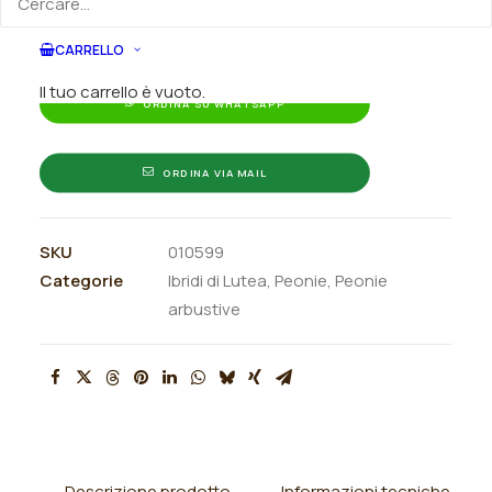
indicando la dimensione del vaso desiderata e la
Devil"
quantità
CARRELLO
quantità
Il tuo carrello è vuoto.
ORDINA SU WHATSAPP
ORDINA VIA MAIL
SKU
010599
Categorie
Ibridi di Lutea
,
Peonie
,
Peonie
arbustive
Descrizione prodotto
Informazioni tecniche