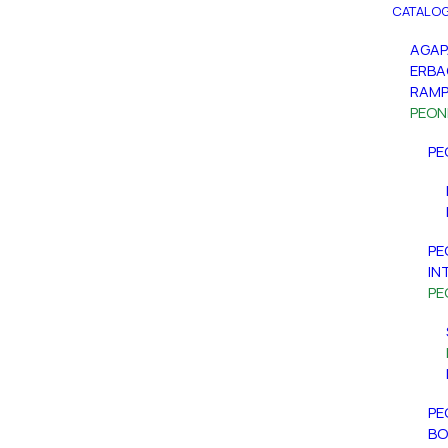
CATALOG
AGA
ERBA
RAMP
PEON
PE
PE
IN
PE
PE
BO