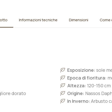
otto
Informazioni tecniche
Dimensioni
Come o
Esposizione:
sole m
Epoca di fioritura:
me
Altezza:
120-150 cm
gliore dorato
Origine:
Nassos Daph
In Inverno:
Arbusto ca