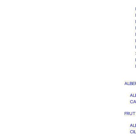
ALBE
AL
C
FRUT
AL
CIL