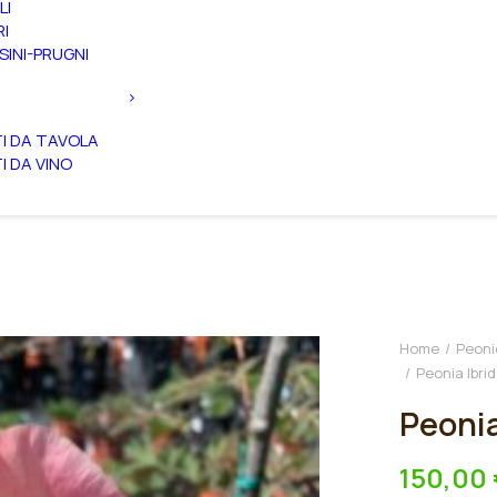
LI
RI
SINI-PRUGNI
TI DA TAVOLA
TI DA VINO
Home
Peoni
Peonia Ibrid
Peonia
150,00