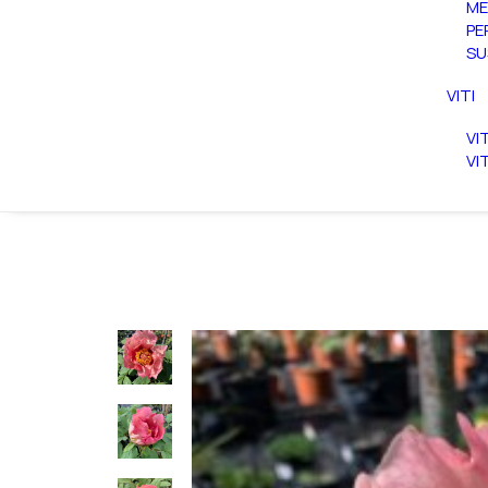
ME
PE
SU
VITI
VI
VI