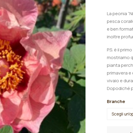
La peonia “Ni
pesca corall
e ben format
inoltre prof
P.S. è il prim
mostriamo qu
pianta perché
primavera e q
vivaio e dura
Dopodiché pr
Branche
Peonia