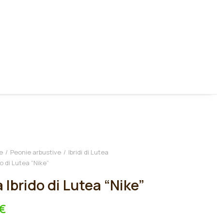
e
Peonie arbustive
Ibridi di Lutea
o di Lutea “Nike”
 Ibrido di Lutea “Nike”
€