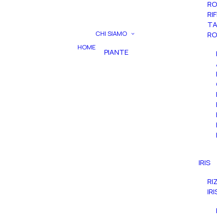
RO
RI
TA
CHI SIAMO
RO
HOME
PIANTE
IRIS
RI
IR