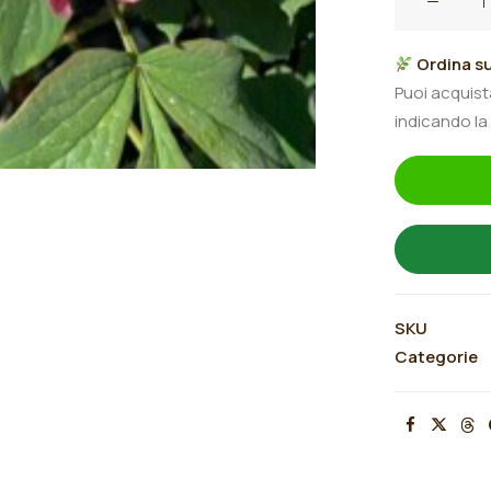
Ibrido
di
Ordina su
Lutea
Puoi acquis
"Nike"
indicando la
quantità
SKU
Categorie