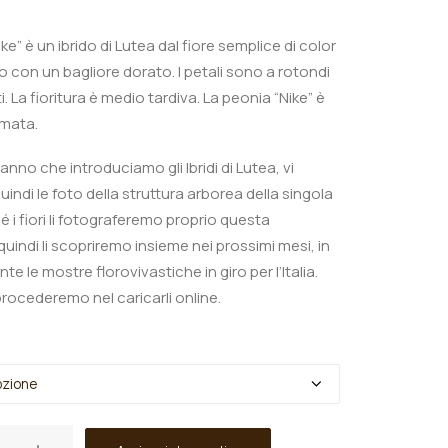
ke” è un ibrido di Lutea dal fiore semplice di color
o con un bagliore dorato. I petali sono a rotondi
i. La
fioritura è medio tardiva. La peonia “Nike” è
umata.
o anno che introduciamo gli Ibridi di Lutea, vi
indi le foto della struttura arborea della singola
 i fiori li fotograferemo proprio questa
uindi li scopriremo insieme nei prossimi mesi, in
nte le mostre florovivastiche in giro per l’Italia.
ocederemo nel caricarli online.