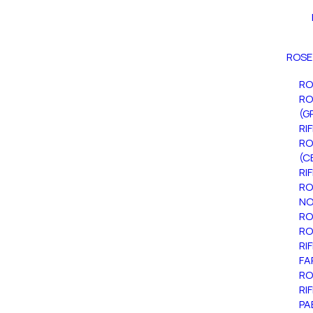
ROSE
RO
RO
(G
RI
RO
(C
RI
RO
NO
RO
RO
RI
FA
RO
RI
PA