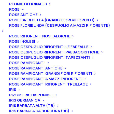
PEONIE OFFICINALIS
ROSE
ROSE ANTICHE
ROSE IBRIDI DI TEA (GRANDI FIORI RIFIORENTI)
ROSE FLORIBUNDA (CESPUGLIO A MAZZI RIFIORENTE)
ROSE RIFIORENTI NOSTALGICHE
ROSE INGLESI
ROSE CESPUGLIO RIFIORENTI LE FARFALLE
ROSE CESPUGLIO RIFIORENTI PAESAGGISTICHE
ROSE CESPUGLIO RIFIORENTI TAPEZZANTI
ROSE RAMPICANTI
ROSE RAMPICANTI ANTICHE
Home
Peonie
Peonie arbustive
Ibridi di Lutea
ROSE RAMPICANTI GRANDI FIORI RIFIORENTI
Peonia Ibrido di Lutea “Tamworth”
ROSE RAMPICANTI A MAZZI RIFIORENTI
ROSE RAMPICANTI RIFIORENTI TREILLAGE
Peonia Ibrido di Lutea
IRIS
RIZOMI IRIS DISPONIBILI
“Tamworth”
IRIS GERMANICA
IRIS BARBATA ALTA (TB)
85,00
€
IRIS BARBATA DA BORDURA (BB)