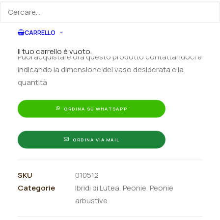
Peonia
Aggiungi al preventivo
Ibrido
CARRELLO
di
Ordina subito questo prodotto!
Lutea
Il tuo carrello è vuoto.
Puoi acquistare ora questo prodotto contattandoci e
"Tamworth"
indicando la dimensione del vaso desiderata e la
quantità
quantità
ORDINA SU WHATSAPP
ORDINA VIA MAIL
SKU
010512
Categorie
Ibridi di Lutea
,
Peonie
,
Peonie
arbustive