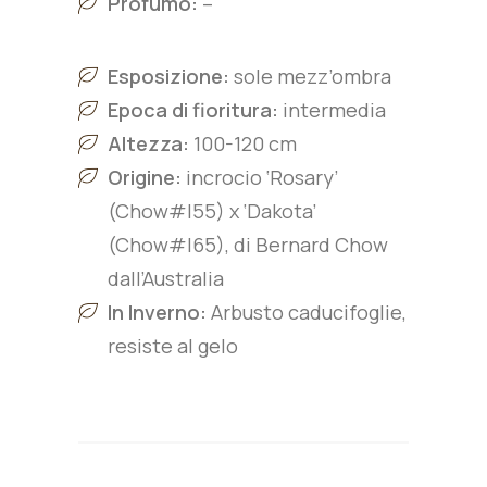
Profumo:
–
Esposizione:
sole mezz’ombra
Epoca di fioritura:
intermedia
Altezza:
100-120 cm
Origine:
incrocio ‘Rosary’
(Chow#I55) x ‘Dakota’
(Chow#I65), di Bernard Chow
dall’Australia
In Inverno:
Arbusto caducifoglie,
resiste al gelo