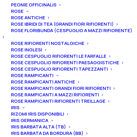
PEONIE OFFICINALIS
ROSE
ROSE ANTICHE
ROSE IBRIDI DI TEA (GRANDI FIORI RIFIORENTI)
ROSE FLORIBUNDA (CESPUGLIO A MAZZI RIFIORENTE)
Home
Peonie
Peonie intersezionali
Peonia itoh “Caroline Constable”
ROSE RIFIORENTI NOSTALGICHE
ROSE INGLESI
Peonia itoh “Caroline
ROSE CESPUGLIO RIFIORENTI LE FARFALLE
Constable”
ROSE CESPUGLIO RIFIORENTI PAESAGGISTICHE
ROSE CESPUGLIO RIFIORENTI TAPEZZANTI
ROSE RAMPICANTI
150,00
€
ROSE RAMPICANTI ANTICHE
ROSE RAMPICANTI GRANDI FIORI RIFIORENTI
ROSE RAMPICANTI A MAZZI RIFIORENTI
La peonia “Caroline Constable” è un ibrido
ROSE RAMPICANTI RIFIORENTI TREILLAGE
intersezionale (Itoh) dal fiore doppio e pieno (15-20
IRIS
cm di un colore che va
dal rosa albicocca al crema,
RIZOMI IRIS DISPONIBILI
IRIS GERMANICA
con una macchia basale scura al centro e dalla
IRIS BARBATA ALTA (TB)
fioritura tardiva.
Inoltre la peonia “Caroline Constable”
IRIS BARBATA DA BORDURA (BB)