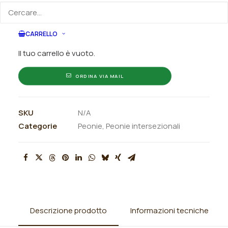
indicando la dimensione del vaso desiderata e la
quantità
CARRELLO
ORDINA SU WHATSAPP
Il tuo carrello è vuoto.
ORDINA VIA MAIL
SKU
N/A
Categorie
Peonie
,
Peonie intersezionali
Descrizione prodotto
Informazioni tecniche