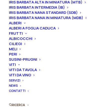
ha un leggero profumo.
IRIS BARBATA ALTA IN MINIATURA (MTB)
IRIS BARBATA INTERMEDIA (IB)
Ti ricordiamo che le nostre peonie vengono
IRIS BARBATA NANA STANDARD (SDB)
IRIS BARBATA NANA IN MINIATURA (MDB)
vendute in vaso, con un apparato radicale ben
ALBERI
affrancato e differente in base alla dimensione della
ALBERI A FOGLIA CADUCA
pianta.
FRUTTI
ALBICOCCHI
2-3 gemme equivale ad un vaso 16/18/20 cm
CILIEGI
3-5 gemme equivale ad un vaso 22/24/26 cm
MELI
PERI
Gemme
SUSINI-PRUGNI
VITI
VITI DA TAVOLA
VITI DA VINO
SERVIZI
Peonia
NEWS
Aggiungi al preventivo
itoh
CONTATTI
"Caroline
Ordina subito questo prodotto!
Constable"
RICERCA
Puoi acquistare ora questo prodotto contattandoci e
quantità