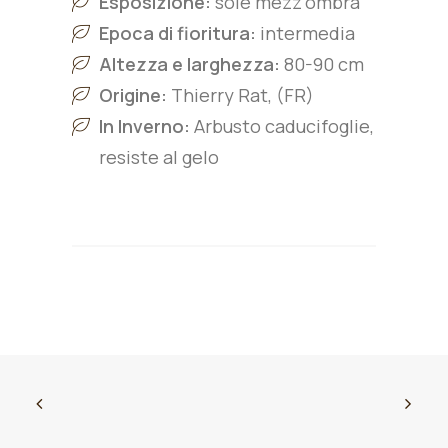
Esposizione:
sole mezz’ombra
Epoca di fioritura:
intermedia
Altezza e larghezza:
8
0-90
cm
Origine:
Thierry Rat, (FR)
In Inverno:
Arbusto caducifoglie,
resiste al gelo