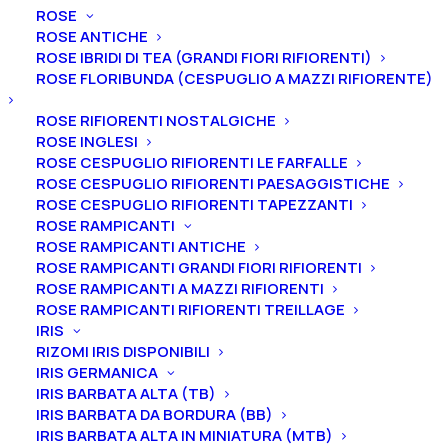
ROSE
ROSE ANTICHE
ROSE IBRIDI DI TEA (GRANDI FIORI RIFIORENTI)
ROSE FLORIBUNDA (CESPUGLIO A MAZZI RIFIORENTE)
Home
Peonie
Peonie intersezionali
ROSE RIFIORENTI NOSTALGICHE
Peonia itoh “Pink Ardour”
ROSE INGLESI
ROSE CESPUGLIO RIFIORENTI LE FARFALLE
Peonia itoh “Pink Ardour”
ROSE CESPUGLIO RIFIORENTI PAESAGGISTICHE
ROSE CESPUGLIO RIFIORENTI TAPEZZANTI
45,00
€
ROSE RAMPICANTI
ROSE RAMPICANTI ANTICHE
ROSE RAMPICANTI GRANDI FIORI RIFIORENTI
La peonia “Pink Ardour” è un ibrido intersezionale
ROSE RAMPICANTI A MAZZI RIFIORENTI
ROSE RAMPICANTI RIFIORENTI TREILLAGE
(Itoh) dal fiore semidoppio e doppio (18 cm) di color
IRIS
rosa lampone con lievi sfumature più chiare e dalla
RIZOMI IRIS DISPONIBILI
fioritura intermedia. La peonia “Pink Ardour” ha un
IRIS GERMANICA
leggero profumo e i suoi fiori sono perfetti da
IRIS BARBATA ALTA (TB)
IRIS BARBATA DA BORDURA (BB)
recidere.
IRIS BARBATA ALTA IN MINIATURA (MTB)