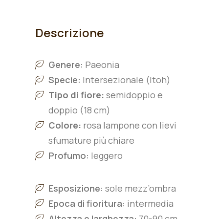
Descrizione
Genere:
Paeonia
Specie:
Intersezionale (Itoh)
Tipo di fiore:
semidoppio e
doppio (18 cm)
Colore:
r
osa lampone con lievi
sfumature più chiare
Profumo:
leggero
Esposizione:
sole mezz’ombra
Epoca di fioritura:
intermedia
Altezza e larghezza:
7
0-90
cm