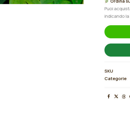
Ordina su
Heaven"
Puoi acquis
quantità
indicando la
SKU
Categorie