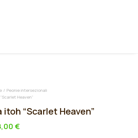
e
Peonie intersezionali
 “Scarlet Heaven”
 itoh “Scarlet Heaven”
8,00
€