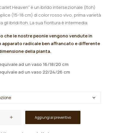
carlet Heaven” è un ibrido intersezionale (Itoh)
plice (15-18 cm) di color
rosso vivo, prima varietà
 gli ibridi Itoh.
La sua fioritura è intermedia.
mo che le nostre peonie vengono vendute in
 apparato radicale ben affrancato e differente
 dimensione della pianta.
quivale ad un vaso 16/18/20 cm
quivale ad un vaso 22/24/26 cm
Aggiungi al preventivo