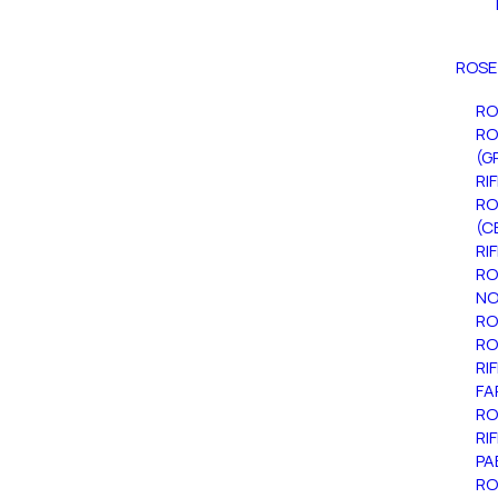
ROSE
RO
RO
(G
RI
RO
(C
RI
RO
NO
RO
RO
RI
FA
RO
RI
PA
RO