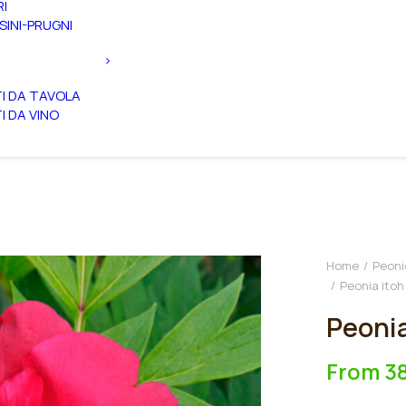
RI
SINI-PRUGNI
TI DA TAVOLA
TI DA VINO
Home
Peoni
Peonia itoh
Peonia
From
3