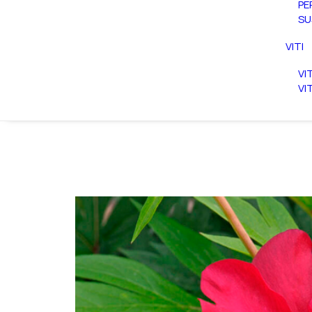
PE
SU
VITI
VI
VI