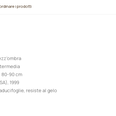
rdinare i prodotti
ezz’ombra
ntermedia
:
8
0-90 cm
SA), 1999
ducifoglie, resiste al gelo