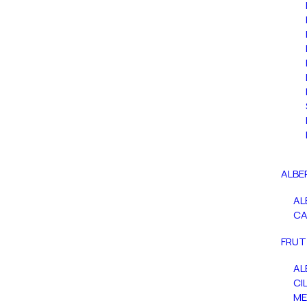
ALBE
AL
C
FRUT
AL
CIL
ME