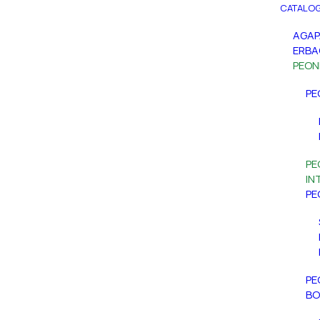
CATALOG
AGA
ERBA
PEON
PE
PE
IN
PE
PE
BO