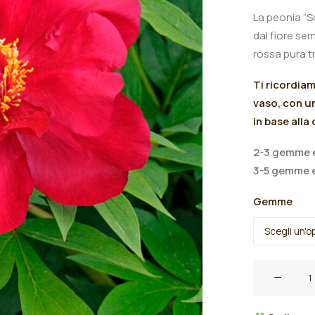
La peonia “S
dal fiore sem
rossa pura tra
Ti ricordia
vaso, con un
in base alla
2-3 gemme e
3-5 gemme e
Gemme
Peonia
itoh
"Scarlet