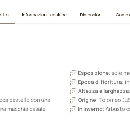
otto
Informazioni tecniche
Dimensioni
Come o
Esposizione:
sole m
Epoca di fioritura:
i
Altezza e larghezza
cocca pastello con una
Origine:
Tolomeo (US
 una macchia basale
In Inverno:
Arbusto ca