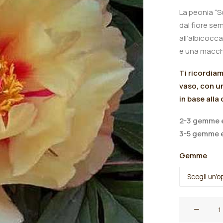
La peonia “S
dal fiore sem
all’albicocc
e una macchi
Ti ricordia
vaso, con un
in base alla
2-3 gemme e
3-5 gemme e
Gemme
Peonia
itoh