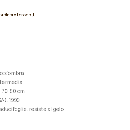
rdinare i prodotti
ezz’ombra
ntermedia
:
7
0-80
cm
A), 1999
ducifoglie, resiste al gelo