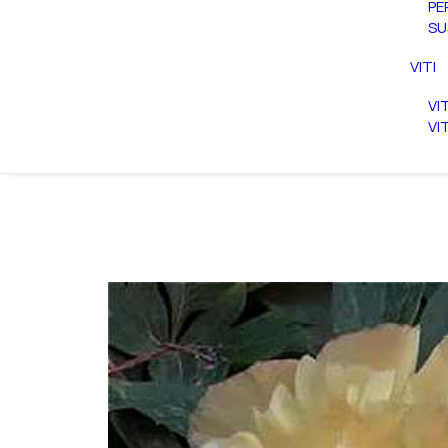
PE
SU
VITI
VI
VI