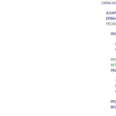
CATALOG
AGA
ERBA
PEON
PE
PE
IN
PE
PE
BO