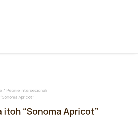
e
Peonie intersezionali
 “Sonoma Apricot”
 itoh “Sonoma Apricot”
€