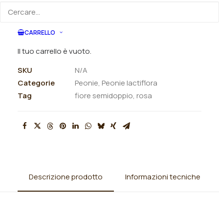
ORDINA SU WHATSAPP
CARRELLO
ORDINA VIA MAIL
Il tuo carrello è vuoto.
SKU
N/A
Categorie
Peonie
,
Peonie lactiflora
Tag
fiore semidoppio
,
rosa
Descrizione prodotto
Informazioni tecniche