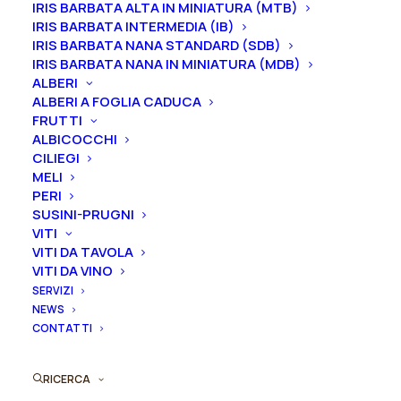
IRIS BARBATA ALTA IN MINIATURA (MTB)
affrancato e differente in base alla dimensione della
IRIS BARBATA INTERMEDIA (IB)
pianta.
IRIS BARBATA NANA STANDARD (SDB)
IRIS BARBATA NANA IN MINIATURA (MDB)
2-3 gemme equivale ad un vaso 16/18/20 cm
ALBERI
ALBERI A FOGLIA CADUCA
3-5 gemme equivale ad un vaso 22/24/26 cm
FRUTTI
ALBICOCCHI
Gemme
CILIEGI
MELI
PERI
SUSINI-PRUGNI
Peonia
VITI
Aggiungi al preventivo
lactiflora
VITI DA TAVOLA
VITI DA VINO
"Anne
Ordina subito questo prodotto!
SERVIZI
Oveson"
NEWS
Puoi acquistare ora questo prodotto contattandoci e
quantità
CONTATTI
indicando la dimensione del vaso desiderata e la
quantità
RICERCA