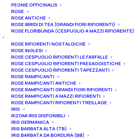
PEONIE OFFICINALIS
ROSE
ROSE ANTICHE
ROSE IBRIDI DI TEA (GRANDI FIORI RIFIORENTI)
ROSE FLORIBUNDA (CESPUGLIO A MAZZI RIFIORENTE)
Home
Peonie
Peonie lactiflora
Peonia lactiflora “Anne Oveson”
ROSE RIFIORENTI NOSTALGICHE
ROSE INGLESI
Peonia lactiflora “Anne
ROSE CESPUGLIO RIFIORENTI LE FARFALLE
Oveson”
ROSE CESPUGLIO RIFIORENTI PAESAGGISTICHE
ROSE CESPUGLIO RIFIORENTI TAPEZZANTI
ROSE RAMPICANTI
55,00
€
ROSE RAMPICANTI ANTICHE
ROSE RAMPICANTI GRANDI FIORI RIFIORENTI
ROSE RAMPICANTI A MAZZI RIFIORENTI
La peonia lactiflora “Anne Oveson” ha un fiore semi
ROSE RAMPICANTI RIFIORENTI TREILLAGE
doppio di colore rosa. Il profumo è assente
e la
IRIS
fioritura è intermedia.
RIZOMI IRIS DISPONIBILI
IRIS GERMANICA
IRIS BARBATA ALTA (TB)
Ti ricordiamo che le nostre peonie vengono
IRIS BARBATA DA BORDURA (BB)
vendute in vaso, con un apparato radicale ben