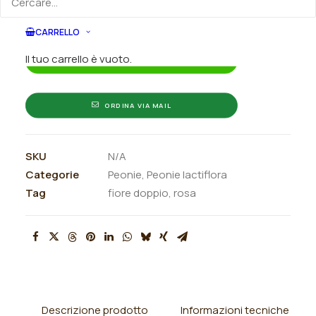
indicando la dimensione del vaso desiderata e la
quantità
CARRELLO
Il tuo carrello è vuoto.
ORDINA SU WHATSAPP
ORDINA VIA MAIL
SKU
N/A
Categorie
Peonie
,
Peonie lactiflora
Tag
fiore doppio
,
rosa
Descrizione prodotto
Informazioni tecniche