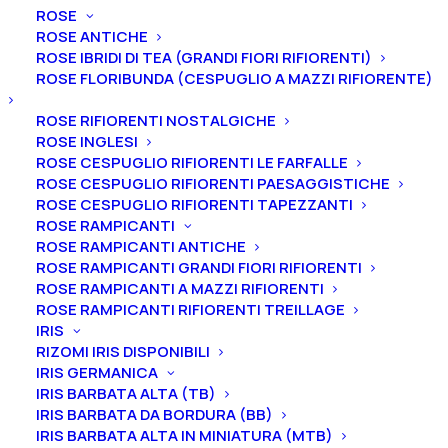
ROSE
ROSE ANTICHE
ROSE IBRIDI DI TEA (GRANDI FIORI RIFIORENTI)
ROSE FLORIBUNDA (CESPUGLIO A MAZZI RIFIORENTE)
Home
Peonie
Peonie lactiflora
ROSE RIFIORENTI NOSTALGICHE
Peonia lactiflora “Dinner Plate”
ROSE INGLESI
ROSE CESPUGLIO RIFIORENTI LE FARFALLE
Peonia lactiflora “Dinner
ROSE CESPUGLIO RIFIORENTI PAESAGGISTICHE
Plate”
ROSE CESPUGLIO RIFIORENTI TAPEZZANTI
ROSE RAMPICANTI
ROSE RAMPICANTI ANTICHE
25,00
€
ROSE RAMPICANTI GRANDI FIORI RIFIORENTI
ROSE RAMPICANTI A MAZZI RIFIORENTI
ROSE RAMPICANTI RIFIORENTI TREILLAGE
La peonia lactiflora “Dinner Plate” ha un fiore
doppio,
IRIS
molto stratificato, pieno e perfettamente formato
RIZOMI IRIS DISPONIBILI
(20–25 cm di diametro) rosa confetto con sfumature
IRIS GERMANICA
IRIS BARBATA ALTA (TB)
leggermente più chiare verso i bordi. Il colore è
IRIS BARBATA DA BORDURA (BB)
delicato, caldo e molto luminoso
. Il profumo è
IRIS BARBATA ALTA IN MINIATURA (MTB)