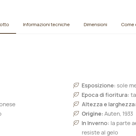
otto
Informazioni tecniche
Dimensioni
Come o
Esposizione:
sole m
Epoca di fioritura:
ta
ponese
Altezza e larghezza
o
Origine:
Auten, 1933
In Inverno:
la parte a
resiste al gelo