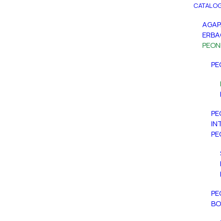
CATALOG
AGA
ERBA
PEON
PE
PE
IN
PE
PE
BO