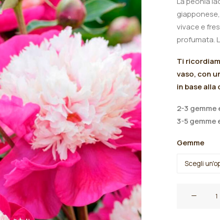
La peonia la
giapponese, 
vivace e fre
profumata
.
Ti ricordia
vaso, con un
in base alla
2-3 gemme e
3-5 gemme e
Gemme
Peonia
lactiflora
"Gay