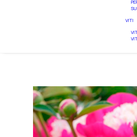
PE
SU
VITI
VI
VI