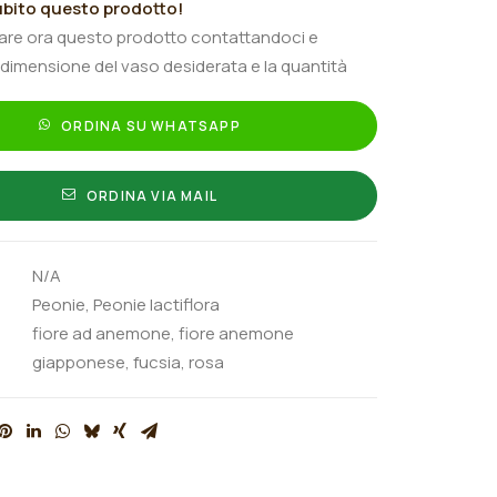
bito questo prodotto!
tare ora questo prodotto contattandoci e
 dimensione del vaso desiderata e la quantità
ORDINA SU WHATSAPP
ORDINA VIA MAIL
N/A
Peonie
,
Peonie lactiflora
fiore ad anemone
,
fiore anemone
giapponese
,
fucsia
,
rosa