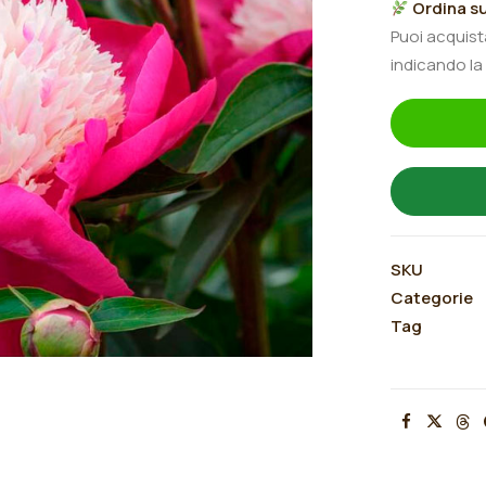
Ordina su
Paree"
Puoi acquis
quantità
indicando la
SKU
Categorie
Tag