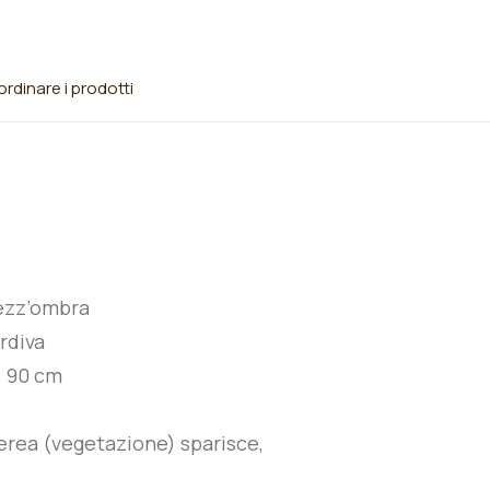
rdinare i prodotti
ezz’ombra
rdiva
:
90
cm
erea (vegetazione) sparisce,