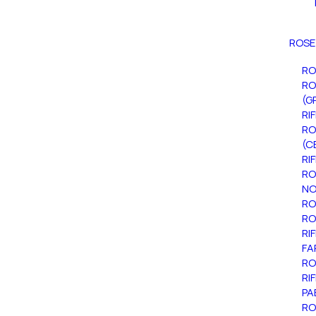
ROSE
RO
RO
(G
RI
RO
(C
RI
RO
NO
RO
RO
RI
FA
RO
RI
PA
RO