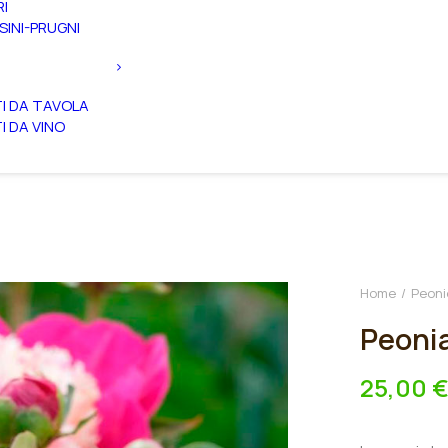
RI
SINI-PRUGNI
TI DA TAVOLA
TI DA VINO
Home
Peoni
Peonia
25,00