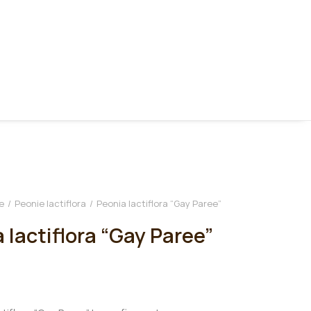
e
Peonie lactiflora
Peonia lactiflora “Gay Paree”
 lactiflora “Gay Paree”
€