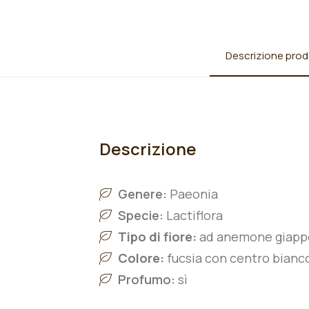
Descrizione prod
Descrizione
Genere:
Paeonia
Specie:
L
actiflora
Tipo di fiore:
ad anemone giap
Colore:
fucsia con centro bianc
Profumo:
sì