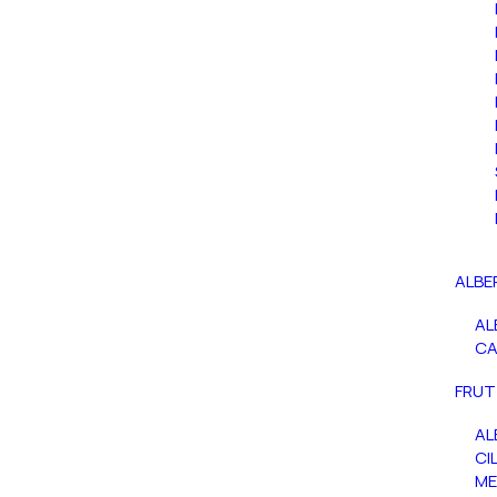
ALBE
AL
C
FRUT
AL
CIL
ME