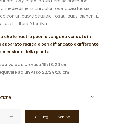
ctiflora “Gay Paree” ha un fiore ad anemone
di medie dimensioni color
rosa, quasi fucsia,
sco con un cuore petaloidi rosati, quasi bianchi.
È
La sua
fioritura è tardiva.
mo che le nostre peonie vengono vendute in
 apparato radicale ben affrancato e differente
 dimensione della pianta.
quivale ad un vaso 16/18/20 cm
quivale ad un vaso 22/24/26 cm
Aggiungi al preventivo