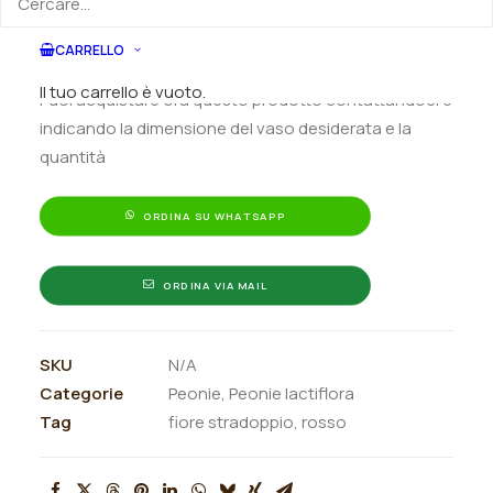
Aggiungi al preventivo
lactiflora
"Highlight"
CARRELLO
Ordina subito questo prodotto!
quantità
Il tuo carrello è vuoto.
Puoi acquistare ora questo prodotto contattandoci e
indicando la dimensione del vaso desiderata e la
quantità
ORDINA SU WHATSAPP
ORDINA VIA MAIL
SKU
N/A
Categorie
Peonie
,
Peonie lactiflora
Tag
fiore stradoppio
,
rosso