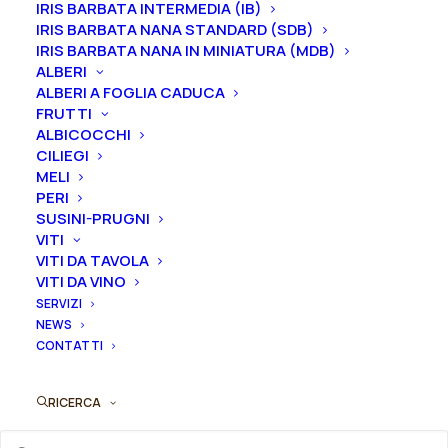
IRIS BARBATA INTERMEDIA (IB)
IRIS BARBATA NANA STANDARD (SDB)
IRIS BARBATA NANA IN MINIATURA (MDB)
La peonia lactiflora “Highlight” ha un fiore stradoppio,
ALBERI
rosso scuro. Il profumo è assente, la
fioritura è
ALBERI A FOGLIA CADUCA
intermedia.
FRUTTI
ALBICOCCHI
CILIEGI
Ti ricordiamo che le nostre peonie vengono
MELI
vendute in vaso, con un apparato radicale ben
PERI
affrancato e differente in base alla dimensione della
SUSINI-PRUGNI
pianta.
VITI
VITI DA TAVOLA
2-3 gemme equivale ad un vaso 16/18/20 cm
VITI DA VINO
3-5 gemme equivale ad un vaso 22/24/26 cm
SERVIZI
NEWS
CONTATTI
Gemme
RICERCA
Peonia