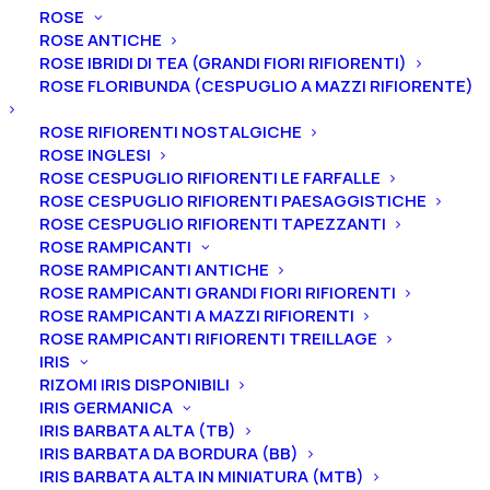
ROSE
ROSE ANTICHE
ROSE IBRIDI DI TEA (GRANDI FIORI RIFIORENTI)
ROSE FLORIBUNDA (CESPUGLIO A MAZZI RIFIORENTE)
ROSE RIFIORENTI NOSTALGICHE
ROSE INGLESI
ROSE CESPUGLIO RIFIORENTI LE FARFALLE
ROSE CESPUGLIO RIFIORENTI PAESAGGISTICHE
ROSE CESPUGLIO RIFIORENTI TAPEZZANTI
ROSE RAMPICANTI
ROSE RAMPICANTI ANTICHE
ROSE RAMPICANTI GRANDI FIORI RIFIORENTI
ROSE RAMPICANTI A MAZZI RIFIORENTI
Home
Peonie
Peonie lactiflora
ROSE RAMPICANTI RIFIORENTI TREILLAGE
Peonia lactiflora “Highlight”
IRIS
RIZOMI IRIS DISPONIBILI
Peonia lactiflora
IRIS GERMANICA
“Highlight”
IRIS BARBATA ALTA (TB)
IRIS BARBATA DA BORDURA (BB)
IRIS BARBATA ALTA IN MINIATURA (MTB)
25,00
€