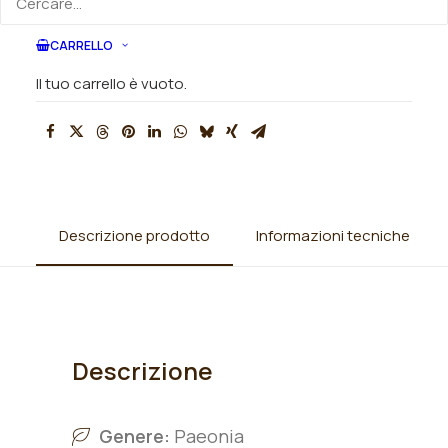
SKU
N/A
Categorie
Peonie
,
Peonie lactiflora
CARRELLO
Tag
fiore doppio
,
giallo
Il tuo carrello è vuoto.
Descrizione prodotto
Informazioni tecniche
Descrizione
Genere:
Paeonia