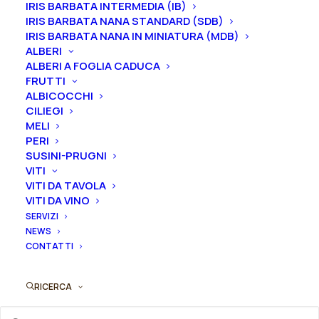
IRIS BARBATA INTERMEDIA (IB)
IRIS BARBATA NANA STANDARD (SDB)
Gemme
IRIS BARBATA NANA IN MINIATURA (MDB)
ALBERI
ALBERI A FOGLIA CADUCA
FRUTTI
Peonia
ALBICOCCHI
Aggiungi al preventivo
lactiflora
CILIEGI
MELI
"Lemon
PERI
Ordina subito questo prodotto!
Chiffon"
SUSINI-PRUGNI
Puoi acquistare ora questo prodotto contattandoci e
quantità
VITI
indicando la dimensione del vaso desiderata e la
VITI DA TAVOLA
quantità
VITI DA VINO
SERVIZI
NEWS
ORDINA SU WHATSAPP
CONTATTI
ORDINA VIA MAIL
RICERCA