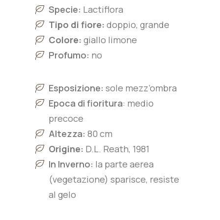
Specie:
L
actiflora
Tipo di fiore:
doppio, grande
Colore:
giallo limone
Profumo:
no
Esposizione:
sole mezz’ombra
Epoca di fioritura
: medio
precoce
Altezza:
80
cm
Origine:
D.L. Reath, 1981
In Inverno:
la parte aerea
(vegetazione) sparisce, resiste
al gelo