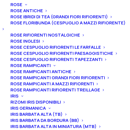
Peonia lactiflora “Lemon Chiffon”
ROSE
ROSE ANTICHE
Peonia lactiflora “Lemon
ROSE IBRIDI DI TEA (GRANDI FIORI RIFIORENTI)
Chiffon”
ROSE FLORIBUNDA (CESPUGLIO A MAZZI RIFIORENTE)
ROSE RIFIORENTI NOSTALGICHE
40,00
€
ROSE INGLESI
ROSE CESPUGLIO RIFIORENTI LE FARFALLE
ROSE CESPUGLIO RIFIORENTI PAESAGGISTICHE
La peonia lactiflora “Lemon Chiffon” ha un fiore
ROSE CESPUGLIO RIFIORENTI TAPEZZANTI
doppio e grande, giallo limone. Il profumo è assente
e
ROSE RAMPICANTI
la
fioritura è medio precoce.
ROSE RAMPICANTI ANTICHE
ROSE RAMPICANTI GRANDI FIORI RIFIORENTI
ROSE RAMPICANTI A MAZZI RIFIORENTI
Ti ricordiamo che le nostre peonie vengono
ROSE RAMPICANTI RIFIORENTI TREILLAGE
vendute in vaso, con un apparato radicale ben
IRIS
affrancato e differente in base alla dimensione della
RIZOMI IRIS DISPONIBILI
pianta.
IRIS GERMANICA
IRIS BARBATA ALTA (TB)
2-3 gemme equivale ad un vaso 16/18/20 cm
IRIS BARBATA DA BORDURA (BB)
IRIS BARBATA ALTA IN MINIATURA (MTB)
3-5 gemme equivale ad un vaso 22/24/26 cm