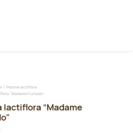
e
Peonie lactiflora
iflora “Madame Furtado”
 lactiflora “Madame
do”
€