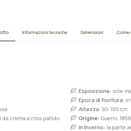
otto
Informazioni tecniche
Dimensioni
Come o
Esposizione:
sole m
Epoca di fioritura
: i
ese
Altezza:
90-100
cm
 da crema a rosa pallido
Origine:
Guerin, 1856
In Inverno:
la parte a