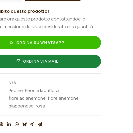
bito questo prodotto!
tare ora questo prodotto contattandoci e
 dimensione del vaso desiderata e la quantità
ORDINA SU WHATSAPP
ORDINA VIA MAIL
N/A
Peonie
,
Peonie lactiflora
fiore ad anemone
,
fiore anemone
giapponese
,
rosa