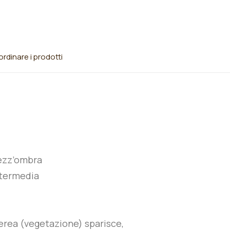
rdinare i prodotti
ezz’ombra
ntermedia
erea (vegetazione) sparisce,