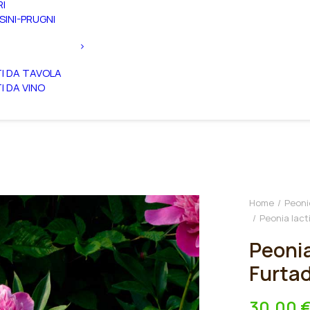
RI
SINI-PRUGNI
TI DA TAVOLA
TI DA VINO
Home
Peoni
Peonia lact
Peonia
Furta
30,00