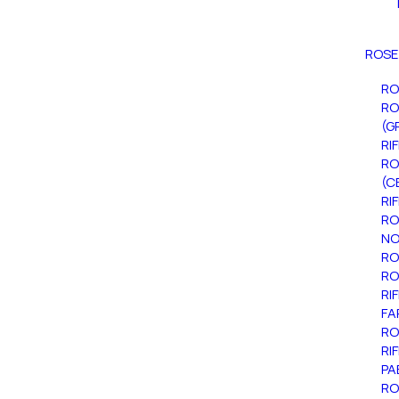
ROSE
RO
RO
(G
RI
RO
(C
RI
RO
NO
RO
RO
RI
FA
RO
RI
PA
RO