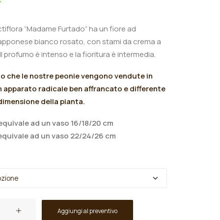
ctiflora “Madame Furtado” ha un fiore ad
apponese
bianco rosato, con stami da crema a
 Il profumo è intenso
e la
fioritura è intermedia.
mo che le nostre peonie vengono vendute in
 apparato radicale ben affrancato e differente
 dimensione della pianta.
quivale ad un vaso 16/18/20 cm
quivale ad un vaso 22/24/26 cm
Aggiungi al preventivo