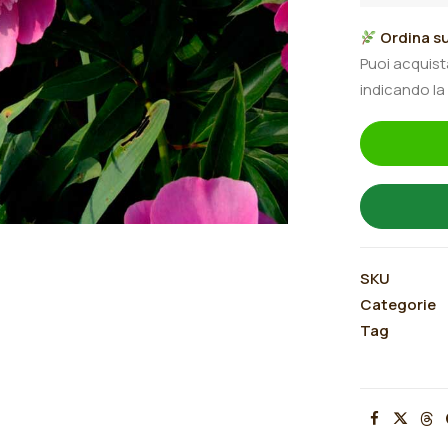
"Madame
Ordina su
Furtado"
Puoi acquis
quantità
indicando la
SKU
Categorie
Tag