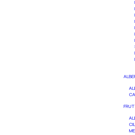
ALBE
AL
C
FRUT
AL
CIL
ME