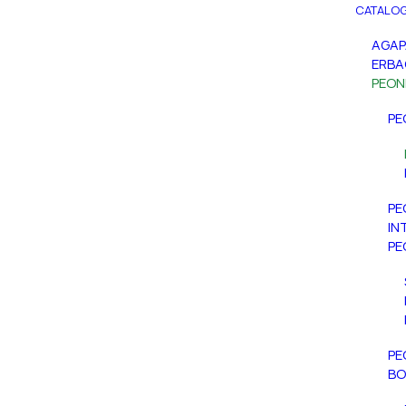
CATALOG
AGA
ERBA
PEON
PE
PE
IN
PE
PE
BO