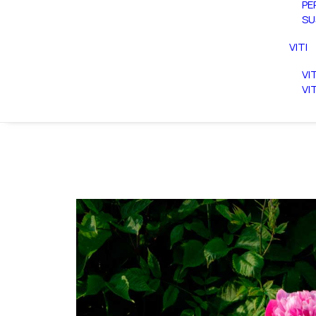
PE
SU
VITI
VI
VI