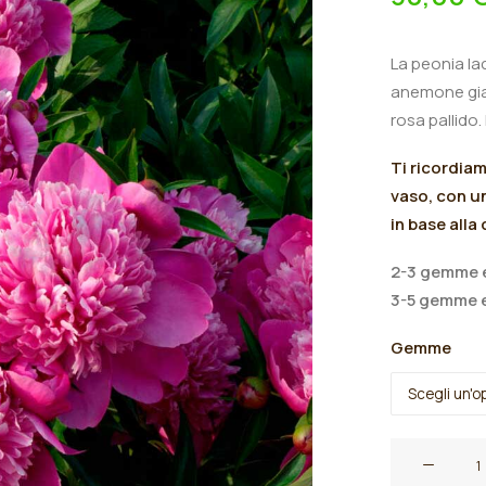
La peonia la
anemone gi
rosa pallido
.
Ti ricordia
vaso, con un
in base alla
2-3 gemme e
3-5 gemme e
Gemme
Peonia
lactiflora