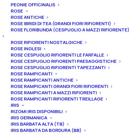
Home
Peonie
Peonie lactiflora
PEONIE OFFICINALIS
Peonia lactiflora “Myrtle Gentry”
ROSE
ROSE ANTICHE
Peonia lactiflora “Myrtle
ROSE IBRIDI DI TEA (GRANDI FIORI RIFIORENTI)
ROSE FLORIBUNDA (CESPUGLIO A MAZZI RIFIORENTE)
Gentry”
ROSE RIFIORENTI NOSTALGICHE
25,00
€
ROSE INGLESI
ROSE CESPUGLIO RIFIORENTI LE FARFALLE
ROSE CESPUGLIO RIFIORENTI PAESAGGISTICHE
La peonia lactiflora “Myrtle Gentry” ha un fiore doppio
ROSE CESPUGLIO RIFIORENTI TAPEZZANTI
ROSE RAMPICANTI
e molto grande, di color
rosa cipria che tende a
ROSE RAMPICANTI ANTICHE
sfumare al bianco con l’avanzare della fioritura.
ROSE RAMPICANTI GRANDI FIORI RIFIORENTI
Ottimo per il reciso.
Il
profumo è assente
e
la
fioritura
ROSE RAMPICANTI A MAZZI RIFIORENTI
è medio tardiva.
ROSE RAMPICANTI RIFIORENTI TREILLAGE
IRIS
Ti ricordiamo che le nostre peonie vengono
RIZOMI IRIS DISPONIBILI
IRIS GERMANICA
vendute in vaso, con un apparato radicale ben
IRIS BARBATA ALTA (TB)
affrancato e differente in base alla dimensione della
IRIS BARBATA DA BORDURA (BB)