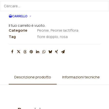
ORDINA VIA MAIL
CARRELLO
SKU
N/A
Il tuo carrello è vuoto.
Categorie
Peonie
,
Peonie lactiflora
Tag
fiore doppio
,
rosa
Descrizione prodotto
Informazioni tecniche