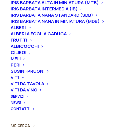
pianta.
IRIS BARBATA ALTA IN MINIATURA (MTB)
IRIS BARBATA INTERMEDIA (IB)
2-3 gemme equivale ad un vaso 16/18/20 cm
IRIS BARBATA NANA STANDARD (SDB)
3-5 gemme equivale ad un vaso 22/24/26 cm
IRIS BARBATA NANA IN MINIATURA (MDB)
ALBERI
ALBERI A FOGLIA CADUCA
Gemme
FRUTTI
ALBICOCCHI
CILIEGI
MELI
Peonia
PERI
Aggiungi al preventivo
lactiflora
SUSINI-PRUGNI
VITI
"Myrtle
Ordina subito questo prodotto!
VITI DA TAVOLA
Gentry"
VITI DA VINO
Puoi acquistare ora questo prodotto contattandoci e
quantità
SERVIZI
indicando la dimensione del vaso desiderata e la
NEWS
quantità
CONTATTI
ORDINA SU WHATSAPP
RICERCA