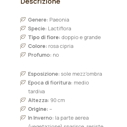
Descrizione
Genere:
Paeonia
Specie:
L
actiflora
Tipo di fiore:
doppio e grande
Colore:
rosa cipria
Profumo:
no
Esposizione:
sole mezz’ombra
Epoca di fioritura:
medio
tardiva
Altezza:
90 cm
Origine:
–
In Inverno:
la parte aerea
(vegetazione) sparisce, resiste