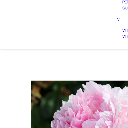
PE
SU
VITI
VI
VI