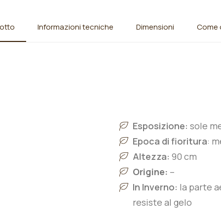
otto
Informazioni tecniche
Dimensioni
Come o
Esposizione:
sole m
Epoca di fioritura
: m
Altezza:
90 cm
Origine:
–
In Inverno:
la parte a
resiste al gelo