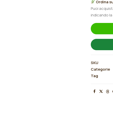
Ordina su
Nora"
Puoi acquis
quantità
indicando la
SKU
Categorie
Tag