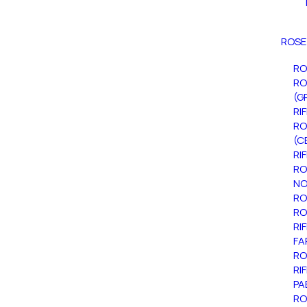
ROSE
RO
RO
(G
RI
RO
(C
RI
RO
NO
RO
RO
RI
FA
RO
RI
PA
RO