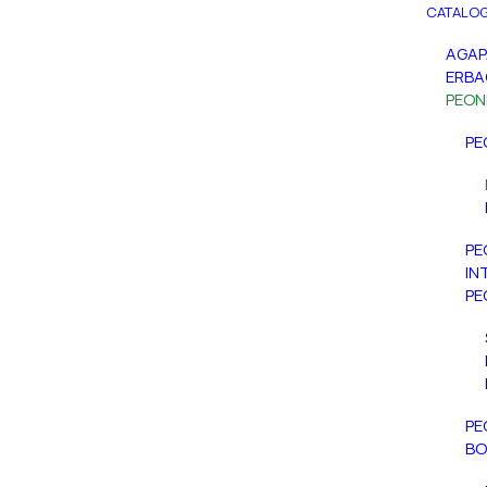
CATALOG
AGA
ERBA
PEON
PE
PE
IN
PE
PE
BO