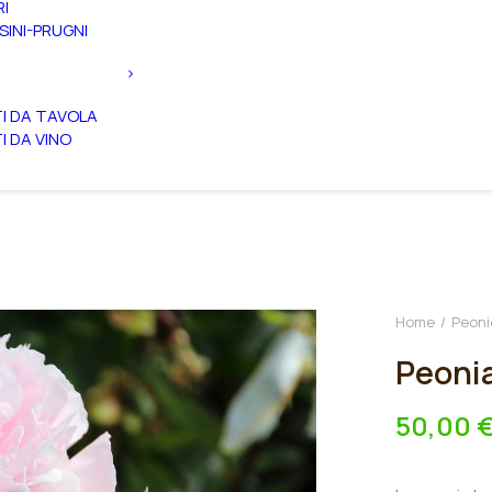
RI
SINI-PRUGNI
TI DA TAVOLA
TI DA VINO
Home
Peoni
Peonia
50,00