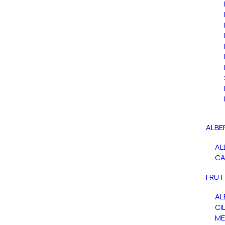
ALBE
AL
C
FRUT
AL
CIL
ME