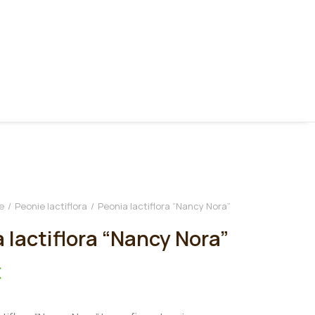
e
Peonie lactiflora
Peonia lactiflora “Nancy Nora”
 lactiflora “Nancy Nora”
€