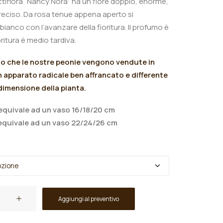
ctiflora “Nancy Nora” ha un fiore doppio, enorme,
l reciso. Da rosa tenue appena aperto si
bianco con l’avanzare della fioritura.
Il profumo è
ritura è medio tardiva.
mo che le nostre peonie vengono vendute in
 apparato radicale ben affrancato e differente
 dimensione della pianta.
quivale ad un vaso 16/18/20 cm
quivale ad un vaso 22/24/26 cm
Aggiungi al preventivo