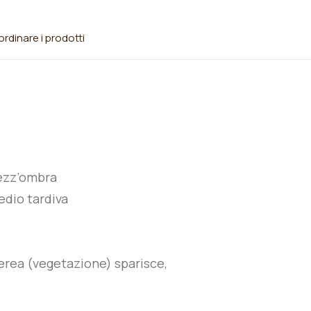
rdinare i prodotti
ezz’ombra
edio tardiva
erea (vegetazione) sparisce,