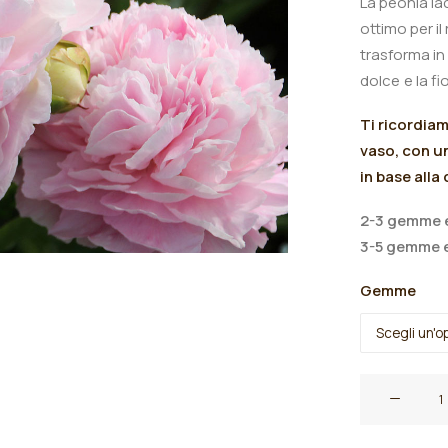
La peonia la
ottimo per i
trasforma in 
dolce
e
la
fio
Ti ricordia
vaso, con un
in base alla
2-3 gemme e
3-5 gemme e
Gemme
Peonia
lactiflora
"Nancy