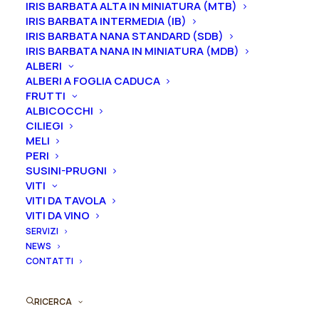
IRIS BARBATA ALTA IN MINIATURA (MTB)
3-5 gemme equivale ad un vaso 22/24/26 cm
IRIS BARBATA INTERMEDIA (IB)
IRIS BARBATA NANA STANDARD (SDB)
Gemme
IRIS BARBATA NANA IN MINIATURA (MDB)
ALBERI
ALBERI A FOGLIA CADUCA
FRUTTI
Peonia
ALBICOCCHI
Aggiungi al preventivo
CILIEGI
lactiflora
MELI
"Nellie
PERI
Ordina subito questo prodotto!
Saylor"
SUSINI-PRUGNI
Puoi acquistare ora questo prodotto contattandoci e
quantità
VITI
indicando la dimensione del vaso desiderata e la
VITI DA TAVOLA
VITI DA VINO
quantità
SERVIZI
NEWS
ORDINA SU WHATSAPP
CONTATTI
ORDINA VIA MAIL
RICERCA