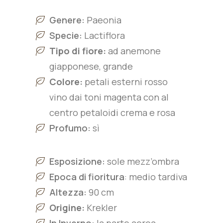
Genere:
Paeonia
Specie:
L
actiflora
Tipo di fiore:
ad anemone
giapponese, grande
Colore:
petali esterni rosso
vino dai toni magenta con al
centro petaloidi crema e rosa
Profumo:
sì
Esposizione:
sole mezz’ombra
Epoca di fioritura
: medio tardiva
Altezza:
90 cm
Origine:
Krekler