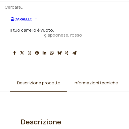
SKU
N/A
CARRELLO
Categorie
Peonie
,
Peonie lactiflora
Tag
fiore ad anemone
,
fiore anemone
Il tuo carrello è vuoto.
giapponese
,
rosso
Descrizione prodotto
Informazioni tecniche
Descrizione