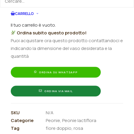
Peonia
CARRELLO
Aggiungi al preventivo
lactiflora
Il tuo carrello è vuoto.
"Sorbet"
Ordina subito questo prodotto!
quantità
Puoi acquistare ora questo prodotto contattandoci e
indicando la dimensione del vaso desiderata e la
quantità
ORDINA SU WHATSAPP
ORDINA VIA MAIL
SKU
N/A
Categorie
Peonie
,
Peonie lactiflora
Tag
fiore doppio
,
rosa