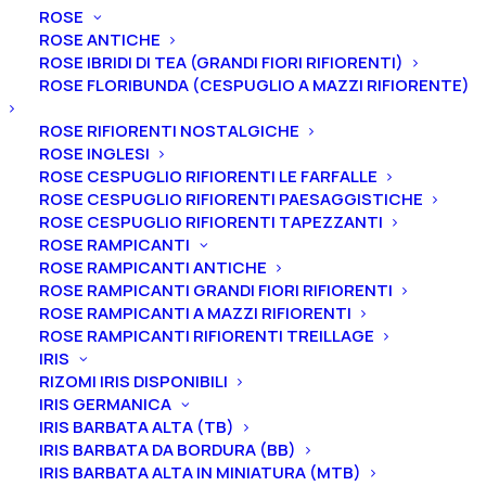
ROSE
ROSE ANTICHE
ROSE IBRIDI DI TEA (GRANDI FIORI RIFIORENTI)
ROSE FLORIBUNDA (CESPUGLIO A MAZZI RIFIORENTE)
ROSE RIFIORENTI NOSTALGICHE
ROSE INGLESI
ROSE CESPUGLIO RIFIORENTI LE FARFALLE
ROSE CESPUGLIO RIFIORENTI PAESAGGISTICHE
ROSE CESPUGLIO RIFIORENTI TAPEZZANTI
ROSE RAMPICANTI
ROSE RAMPICANTI ANTICHE
ROSE RAMPICANTI GRANDI FIORI RIFIORENTI
ROSE RAMPICANTI A MAZZI RIFIORENTI
Home
Peonie
Peonie lactiflora
ROSE RAMPICANTI RIFIORENTI TREILLAGE
Peonia lactiflora “Sorbet”
IRIS
RIZOMI IRIS DISPONIBILI
Peonia lactiflora “Sorbet”
IRIS GERMANICA
IRIS BARBATA ALTA (TB)
20,00
€
IRIS BARBATA DA BORDURA (BB)
IRIS BARBATA ALTA IN MINIATURA (MTB)