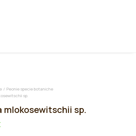
e
Peonie specie botaniche
osewitschii sp.
 mlokosewitschii sp.
€