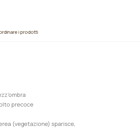
rdinare i prodotti
ezz’ombra
olto precoce
erea (vegetazione) sparisce,