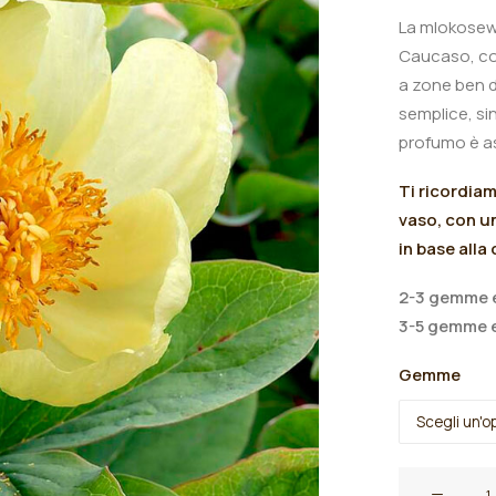
La mlokosewi
Caucaso, co
a zone ben d
semplice, sin
profumo è a
Ti ricordia
vaso, con un
in base alla
2-3 gemme e
3-5 gemme e
Gemme
Peonia