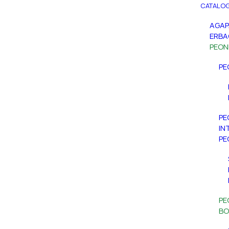
CATALOG
AGA
ERBA
PEON
PE
PE
IN
PE
PE
BO