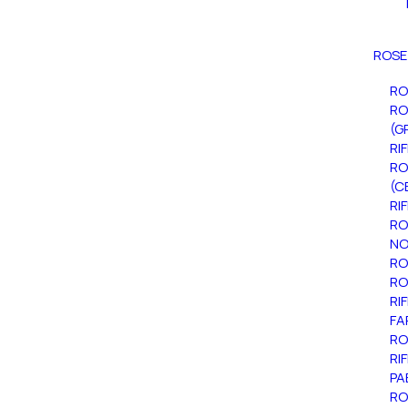
ROSE
RO
RO
(G
RI
RO
(C
RI
RO
NO
RO
RO
RI
FA
RO
RI
PA
RO