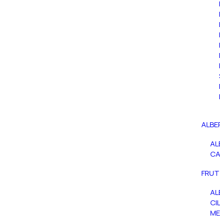
ALBE
AL
C
FRUT
AL
CIL
ME