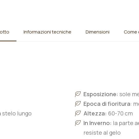
otto
Informazioni tecniche
Dimensioni
Come o
Esposizione:
sole m
Epoca di fioritura
: m
a stelo lungo
Altezza:
60-70 cm
In Inverno:
la parte a
resiste al gelo