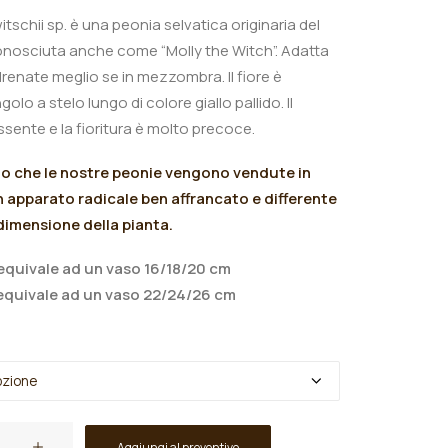
tschii sp. è una peonia
selvatica originaria del
nosciuta anche come “Molly the Witch”. Adatta
renate meglio se in mezzombra. Il fiore è
golo a stelo lungo di colore giallo pallido.
Il
ssente
e la
fioritura è molto precoce.
mo che le nostre peonie vengono vendute in
 apparato radicale ben affrancato e differente
 dimensione della pianta.
quivale ad un vaso 16/18/20 cm
quivale ad un vaso 22/24/26 cm
Aggiungi al preventivo