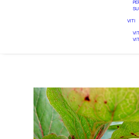
PE
SU
VITI
VI
VI