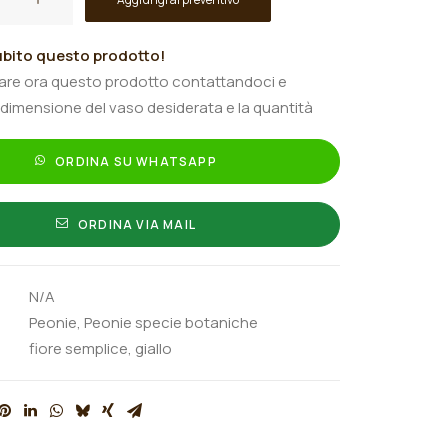
chii
bito questo prodotto!
tare ora questo prodotto contattandoci e
 dimensione del vaso desiderata e la quantità
ORDINA SU WHATSAPP
ORDINA VIA MAIL
N/A
Peonie
,
Peonie specie botaniche
fiore semplice
,
giallo