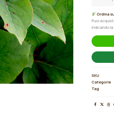
mlokosewits
sp.
Ordina su
quantità
Puoi acquis
indicando la
SKU
Categorie
Tag