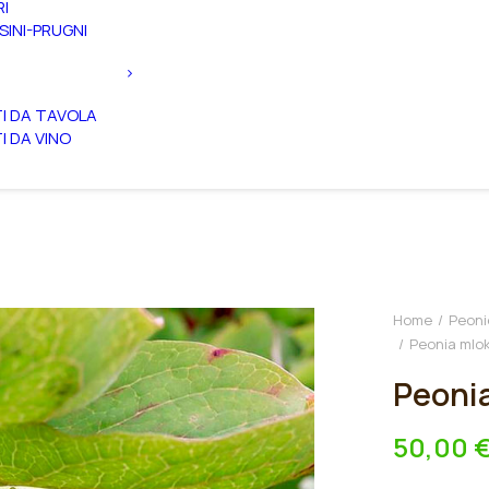
RI
SINI-PRUGNI
TI DA TAVOLA
TI DA VINO
Home
Peoni
Peonia mlok
Peonia
50,00