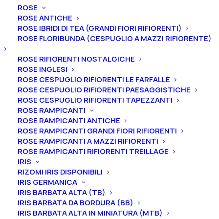
ROSE
ROSE ANTICHE
ROSE IBRIDI DI TEA (GRANDI FIORI RIFIORENTI)
ROSE FLORIBUNDA (CESPUGLIO A MAZZI RIFIORENTE)
ROSE RIFIORENTI NOSTALGICHE
ROSE INGLESI
ROSE CESPUGLIO RIFIORENTI LE FARFALLE
ROSE CESPUGLIO RIFIORENTI PAESAGGISTICHE
ROSE CESPUGLIO RIFIORENTI TAPEZZANTI
ROSE RAMPICANTI
ROSE RAMPICANTI ANTICHE
ROSE RAMPICANTI GRANDI FIORI RIFIORENTI
ROSE RAMPICANTI A MAZZI RIFIORENTI
Home
Peonie
Peonie specie botaniche
ROSE RAMPICANTI RIFIORENTI TREILLAGE
Peonie officinalis
Peonia Officinalis “Anemoniflora”
IRIS
RIZOMI IRIS DISPONIBILI
Peonia Officinalis
IRIS GERMANICA
“Anemoniflora”
IRIS BARBATA ALTA (TB)
IRIS BARBATA DA BORDURA (BB)
IRIS BARBATA ALTA IN MINIATURA (MTB)
30,00
€