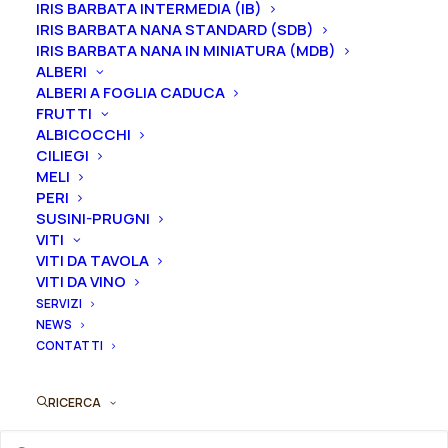
IRIS BARBATA INTERMEDIA (IB)
IRIS BARBATA NANA STANDARD (SDB)
IRIS BARBATA NANA IN MINIATURA (MDB)
La peonia Officinalis “Anemoniflora” ha un fiore
ALBERI
anemone giapponese, rosso-violaceo, con stami
ALBERI A FOGLIA CADUCA
arancio-dorati. Il profumo è leggero e la fioritura è
FRUTTI
ALBICOCCHI
precoce.
CILIEGI
MELI
Ti ricordiamo che le nostre peonie vengono
PERI
vendute in vaso, con un apparato radicale ben
SUSINI-PRUGNI
affrancato e differente in base alla dimensione della
VITI
pianta.
VITI DA TAVOLA
VITI DA VINO
2-3 gemme equivale ad un vaso 16/18/20 cm
SERVIZI
NEWS
3-5 gemme equivale ad un vaso 22/24/26 cm
CONTATTI
Gemme
RICERCA