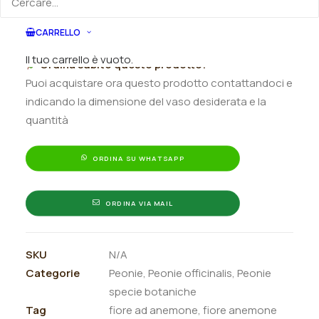
Peonia
Aggiungi al preventivo
Officinalis
CARRELLO
"Anemoniflora"
Il tuo carrello è vuoto.
Ordina subito questo prodotto!
quantità
Puoi acquistare ora questo prodotto contattandoci e
indicando la dimensione del vaso desiderata e la
quantità
ORDINA SU WHATSAPP
ORDINA VIA MAIL
SKU
N/A
Categorie
Peonie
,
Peonie officinalis
,
Peonie
specie botaniche
Tag
fiore ad anemone
,
fiore anemone