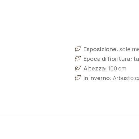
Esposizione:
sole m
Epoca di fioritura:
ta
Altezza:
100 cm
In Inverno:
Arbusto ca