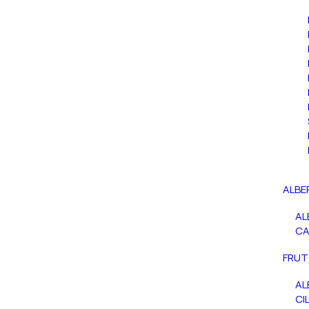
ALBE
AL
C
FRUT
AL
CIL