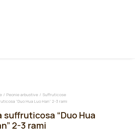
e
Peonie arbustive
Suffruticose
ruticosa “Duo Hua Luo Han” 2-3 rami
 suffruticosa “Duo Hua
n” 2-3 rami