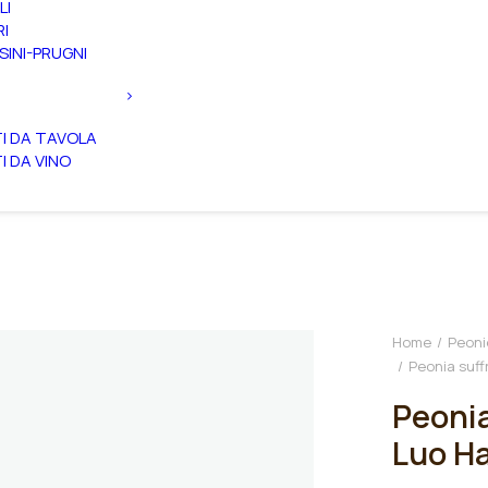
LI
RI
SINI-PRUGNI
TI DA TAVOLA
TI DA VINO
Home
Peoni
Peonia suff
Peonia
Luo Ha