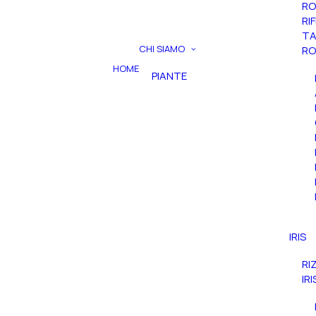
RO
RI
TA
CHI SIAMO
RO
HOME
PIANTE
IRIS
RI
IR