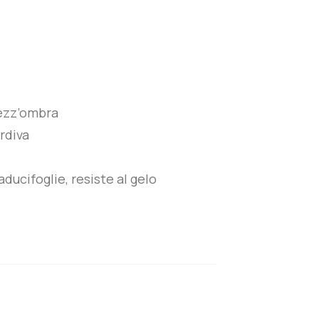
ezz’ombra
rdiva
ducifoglie, resiste al gelo