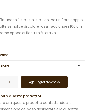
€
ffruticosa “Duo Hua Luo Han” ha un fiore doppio
olte semplice di colore rosa, raggiunge i 100 cm
come epoca di fioritura è tardiva.
 vaso
Aggiungi al preventivo
bito questo prodotto!
tare ora questo prodotto contattandoci e
 dimensione del vaso desiderata e la quantità