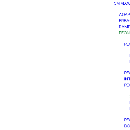
CATALOG
AGA
ERBA
RAMP
PEON
PE
PE
IN
PE
PE
BO