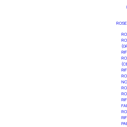
ROSE
RO
RO
(G
RI
RO
(C
RI
RO
NO
RO
RO
RI
FA
RO
RI
PA