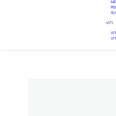
ME
PE
SU
VITI
VI
VI