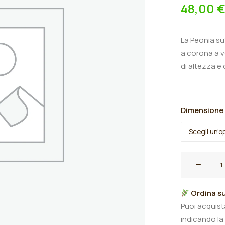
48,00
La Peonia su
a corona a v
di altezza e 
Dimensione
Peonia
suffruticosa
"Duo
Ordina su
Hua
Puoi acquis
Luo
indicando la
Han"