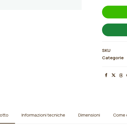
2-
3
rami
quantità
SKU
Categorie
otto
Informazioni tecniche
Dimensioni
Come o