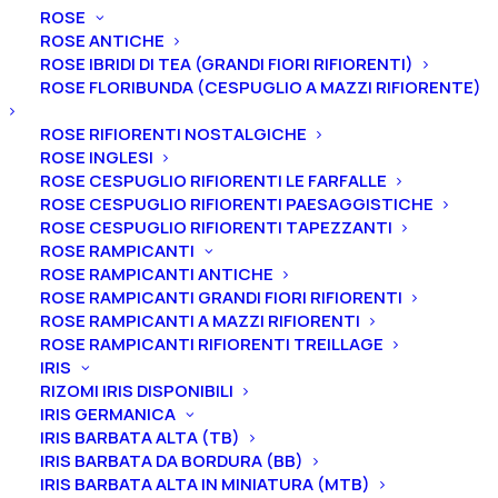
Home
Peonie
Peonie arbustive
Suffruticose
ROSE
Peonia suffruticosa “Hua er qiao” (Bellezze Gemelle Var.)
ROSE ANTICHE
ROSE IBRIDI DI TEA (GRANDI FIORI RIFIORENTI)
2-3 rami
ROSE FLORIBUNDA (CESPUGLIO A MAZZI RIFIORENTE)
Peonia suffruticosa “Hua
ROSE RIFIORENTI NOSTALGICHE
er qiao” (Bellezze Gemelle
ROSE INGLESI
Var.) 2-3 rami
ROSE CESPUGLIO RIFIORENTI LE FARFALLE
ROSE CESPUGLIO RIFIORENTI PAESAGGISTICHE
ROSE CESPUGLIO RIFIORENTI TAPEZZANTI
59,00
€
ROSE RAMPICANTI
ROSE RAMPICANTI ANTICHE
ROSE RAMPICANTI GRANDI FIORI RIFIORENTI
La peonia suffruticosa “Hua er qiao” anche
ROSE RAMPICANTI A MAZZI RIFIORENTI
conosciuta come “Bellezze Gemelle” ha origine
ROSE RAMPICANTI RIFIORENTI TREILLAGE
IRIS
cinese e un fiore doppio o semidoppio profumato a
RIZOMI IRIS DISPONIBILI
forma di rosa (16×6 cm) bicolore (rosso violaceo e
IRIS GERMANICA
rosa sulla stessa pianta o sullo stesso ramo e fiore). I
IRIS BARBATA ALTA (TB)
petali sono lisci con bordi tondeggianti e sfrangiati. La
IRIS BARBATA DA BORDURA (BB)
IRIS BARBATA ALTA IN MINIATURA (MTB)
varietà è vigorosa, alta con rami abbastanza sottili.