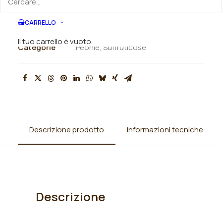
quantità
CARRELLO
SKU
010903
Il tuo carrello è vuoto.
Categorie
Peonie
,
Suffruticose
Descrizione prodotto
Informazioni tecniche
Descrizione