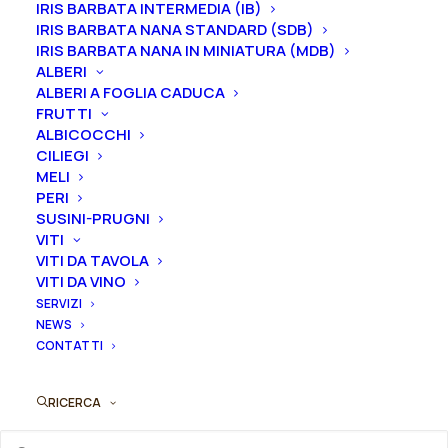
IRIS BARBATA INTERMEDIA (IB)
Raggiunge un’altezza massima di 150 cm. L’epoca di
IRIS BARBATA NANA STANDARD (SDB)
fioritura è intermedia.
IRIS BARBATA NANA IN MINIATURA (MDB)
ALBERI
Dimensione vaso
ALBERI A FOGLIA CADUCA
FRUTTI
ALBICOCCHI
CILIEGI
MELI
Peonia
Aggiungi al preventivo
PERI
suffruticosa
SUSINI-PRUGNI
"Hua
VITI
Ordina subito questo prodotto!
er
VITI DA TAVOLA
Puoi acquistare ora questo prodotto contattandoci e
VITI DA VINO
qiao"
indicando la dimensione del vaso desiderata e la
SERVIZI
(Bellezze
NEWS
quantità
Gemelle
CONTATTI
Var.)
ORDINA SU WHATSAPP
2-
RICERCA
3
rami
ORDINA VIA MAIL