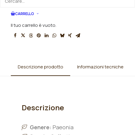
SKU
010897
CARRELLO
Categorie
Peonie
,
Suffruticose
Il tuo carrello è vuoto.
Descrizione prodotto
Informazioni tecniche
Descrizione
Genere:
Paeonia