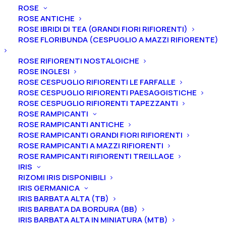
ROSE
ROSE ANTICHE
ROSE IBRIDI DI TEA (GRANDI FIORI RIFIORENTI)
ROSE FLORIBUNDA (CESPUGLIO A MAZZI RIFIORENTE)
Home
Peonie
Peonie arbustive
Suffruticose
ROSE RIFIORENTI NOSTALGICHE
Peonia suffruticosa “Jia ge jin zi” 2-3 rami
ROSE INGLESI
ROSE CESPUGLIO RIFIORENTI LE FARFALLE
Peonia suffruticosa “Jia ge
ROSE CESPUGLIO RIFIORENTI PAESAGGISTICHE
jin zi” 2-3 rami
ROSE CESPUGLIO RIFIORENTI TAPEZZANTI
ROSE RAMPICANTI
ROSE RAMPICANTI ANTICHE
48,00
€
ROSE RAMPICANTI GRANDI FIORI RIFIORENTI
ROSE RAMPICANTI A MAZZI RIFIORENTI
ROSE RAMPICANTI RIFIORENTI TREILLAGE
La Peonia suffruticosa “Jia ge jin zi” ha un fiore
IRIS
stradoppio di 15 cm di colore rosa-lilla con petali lisci
RIZOMI IRIS DISPONIBILI
che sfumano dal centro verso l’esterno da una
IRIS GERMANICA
IRIS BARBATA ALTA (TB)
tonalità più chiara a una più scura, molto fragrante. Il
IRIS BARBATA DA BORDURA (BB)
portamento è eretto e arriva fino a raggiungere i 100
IRIS BARBATA ALTA IN MINIATURA (MTB)