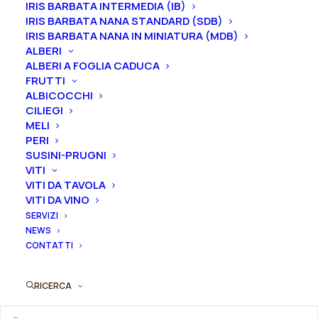
cm di altezza. La fioritura è precoce.
IRIS BARBATA INTERMEDIA (IB)
IRIS BARBATA NANA STANDARD (SDB)
Dimensione vaso
IRIS BARBATA NANA IN MINIATURA (MDB)
ALBERI
ALBERI A FOGLIA CADUCA
FRUTTI
ALBICOCCHI
Peonia
CILIEGI
Aggiungi al preventivo
suffruticosa
MELI
"Jia
PERI
Ordina subito questo prodotto!
ge
SUSINI-PRUGNI
Puoi acquistare ora questo prodotto contattandoci e
VITI
jin
VITI DA TAVOLA
indicando la dimensione del vaso desiderata e la
zi"
VITI DA VINO
quantità
2-
SERVIZI
3
NEWS
ORDINA SU WHATSAPP
CONTATTI
rami
quantità
RICERCA
ORDINA VIA MAIL