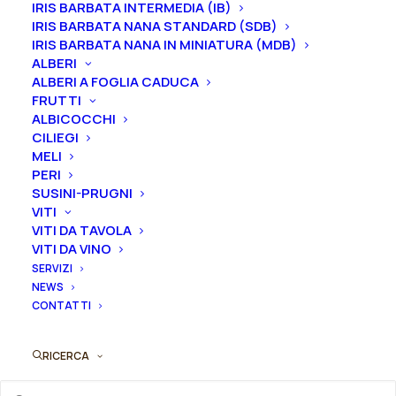
IRIS BARBATA INTERMEDIA (IB)
possono trovare fiori semplici. La sua fioritura è
IRIS BARBATA NANA STANDARD (SDB)
medio tardiva e il suo profumo è dolce e speziato.
IRIS BARBATA NANA IN MINIATURA (MDB)
ALBERI
Dimensione vaso
ALBERI A FOGLIA CADUCA
FRUTTI
ALBICOCCHI
CILIEGI
MELI
Branche
PERI
SUSINI-PRUGNI
VITI
VITI DA TAVOLA
Peonia
VITI DA VINO
Aggiungi al preventivo
suffruticosa
SERVIZI
NEWS
"Kao"
CONTATTI
Ordina subito questo prodotto!
quantità
Puoi acquistare ora questo prodotto contattandoci e
indicando la dimensione del vaso desiderata e la
RICERCA
quantità