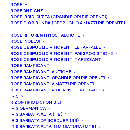
ROSE
ROSE ANTICHE
ROSE IBRIDI DI TEA (GRANDI FIORI RIFIORENTI)
ROSE FLORIBUNDA (CESPUGLIO A MAZZI RIFIORENTE)
Home
Peonie
Peonie arbustive
Suffruticose
ROSE RIFIORENTI NOSTALGICHE
Peonia suffruticosa “Kao”
ROSE INGLESI
ROSE CESPUGLIO RIFIORENTI LE FARFALLE
Peonia suffruticosa “Kao”
ROSE CESPUGLIO RIFIORENTI PAESAGGISTICHE
ROSE CESPUGLIO RIFIORENTI TAPEZZANTI
58,00
€
ROSE RAMPICANTI
ROSE RAMPICANTI ANTICHE
ROSE RAMPICANTI GRANDI FIORI RIFIORENTI
La peonia suffruticosa “Kao” è di origine giapponese,
ROSE RAMPICANTI A MAZZI RIFIORENTI
ROSE RAMPICANTI RIFIORENTI TREILLAGE
(C. Watanabe in Daikon-jima Island, Shimane, Japan
IRIS
1931). Ha un fiore enorme (fino a 25 cm di diametro) e
RIZOMI IRIS DISPONIBILI
doppio di colore rosso carminio. I petali nella parte
IRIS GERMANICA
superiore scolorano al porpora con l’avanzamento
IRIS BARBATA ALTA (TB)
IRIS BARBATA DA BORDURA (BB)
della fioritura. Il portamento è vigoroso ed eretto (fino
IRIS BARBATA ALTA IN MINIATURA (MTB)
a 180 cm) con steli rossastri. Sui rami più deboli si