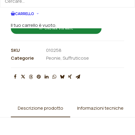
ORDINA SU WHATSAPP
CARRELLO
Il tuo carrello è vuoto.
ORDINA VIA MAIL
SKU
010258
Categorie
Peonie
,
Suffruticose
Descrizione prodotto
Informazioni tecniche