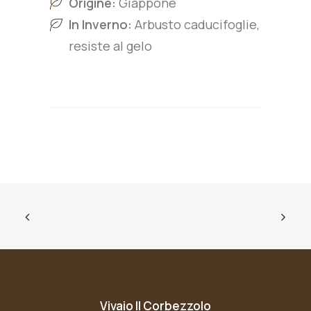
Origine:
Giappone
In Inverno:
Arbusto caducifoglie,
resiste al gelo
Vivaio Il Corbezzolo