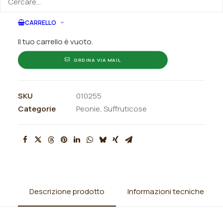
quantità
CARRELLO
ORDINA SU WHATSAPP
Il tuo carrello è vuoto.
ORDINA VIA MAIL
SKU
010255
Categorie
Peonie
,
Suffruticose
Descrizione prodotto
Informazioni tecniche