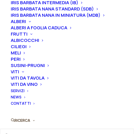
raggiunge i 150 cm di altezza. La sua fioritura è
IRIS BARBATA INTERMEDIA (IB)
intermedia ed è profumata.
IRIS BARBATA NANA STANDARD (SDB)
IRIS BARBATA NANA IN MINIATURA (MDB)
ALBERI
ALBERI A FOGLIA CADUCA
FRUTTI
Dimensione vaso
ALBICOCCHI
CILIEGI
MELI
PERI
Branche
SUSINI-PRUGNI
VITI
VITI DA TAVOLA
VITI DA VINO
Peonia
SERVIZI
Aggiungi al preventivo
NEWS
suffruticosa
CONTATTI
"Shima-
Ordina subito questo prodotto!
Daijin"
Puoi acquistare ora questo prodotto contattandoci e
RICERCA
quantità
indicando la dimensione del vaso desiderata e la