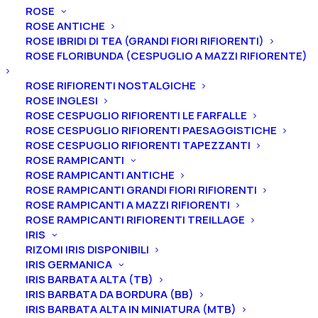
ROSE
ROSE ANTICHE
ROSE IBRIDI DI TEA (GRANDI FIORI RIFIORENTI)
ROSE FLORIBUNDA (CESPUGLIO A MAZZI RIFIORENTE)
Home
Peonie
Peonie arbustive
Suffruticose
ROSE RIFIORENTI NOSTALGICHE
Peonia suffruticosa “Shima-Daijin”
ROSE INGLESI
ROSE CESPUGLIO RIFIORENTI LE FARFALLE
Peonia suffruticosa
ROSE CESPUGLIO RIFIORENTI PAESAGGISTICHE
“Shima-Daijin”
ROSE CESPUGLIO RIFIORENTI TAPEZZANTI
ROSE RAMPICANTI
ROSE RAMPICANTI ANTICHE
58,00
€
ROSE RAMPICANTI GRANDI FIORI RIFIORENTI
ROSE RAMPICANTI A MAZZI RIFIORENTI
ROSE RAMPICANTI RIFIORENTI TREILLAGE
La peonia suffruticosa “Shima-Daijin” è di origine
IRIS
giapponese, (Ikeuchi, 1952). Il fiore è grande fino a 20
RIZOMI IRIS DISPONIBILI
cm di diametro, semidoppio di colore rosso porpora
IRIS GERMANICA
IRIS BARBATA ALTA (TB)
violaceo con stigmi e guaina porpora rossastri. È una
IRIS BARBATA DA BORDURA (BB)
varietà vigorosa con portamento allargato e
IRIS BARBATA ALTA IN MINIATURA (MTB)