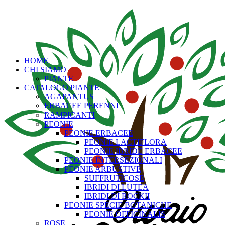
HOME
CHI SIAMO
PIANTE
CATALOGO PIANTE
AGAPANTUS
ERBACEE PERENNI
RAMPICANTI
PEONIE
PEONIE ERBACEE
PEONIE LACTIFLORA
PEONIE IBRIDE ERBACEE
PEONIE INTERSEZIONALI
PEONIE ARBUSTIVE
SUFFRUTICOSE
IBRIDI DI LUTEA
IBRIDI DI ROCKII
PEONIE SPECIE BOTANICHE
PEONIE OFFICINALIS
ROSE