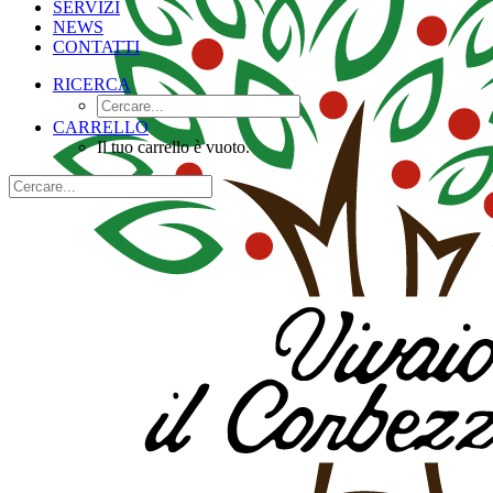
SERVIZI
NEWS
CONTATTI
RICERCA
CARRELLO
Il tuo carrello è vuoto.