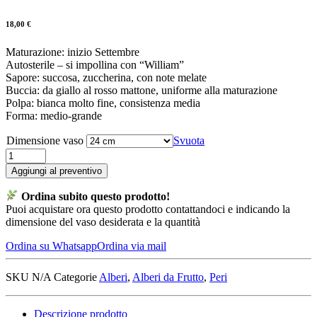
18,00
€
Maturazione: inizio Settembre
Autosterile – si impollina con “William”
Sapore: succosa, zuccherina, con note melate
Buccia: da giallo al rosso mattone, uniforme alla maturazione
Polpa: bianca molto fine, consistenza media
Forma: medio-grande
Dimensione vaso
Svuota
Pero
"William
Aggiungi al preventivo
Rossa"
quantità
Ordina subito questo prodotto!
Puoi acquistare ora questo prodotto contattandoci e indicando la
dimensione del vaso desiderata e la quantità
Ordina su Whatsapp
Ordina via mail
SKU
N/A
Categorie
Alberi
,
Alberi da Frutto
,
Peri
Descrizione prodotto